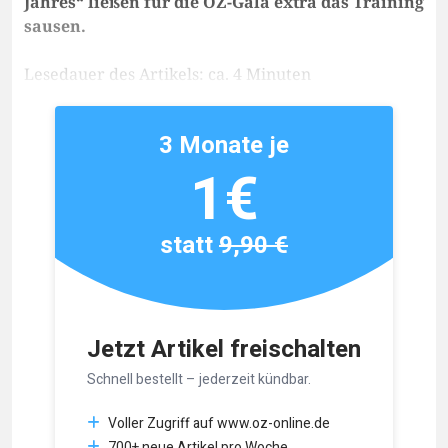
Jahres“ ließen für die OZ-Gala extra das Training
sausen.
Lesedauer des Artikels: ca. 4 Minuten
3 Monate je
1€
statt
9,90 €
Jetzt Artikel freischalten
Schnell bestellt – jederzeit kündbar.
Voller Zugriff auf www.oz-online.de
700+ neue Artikel pro Woche