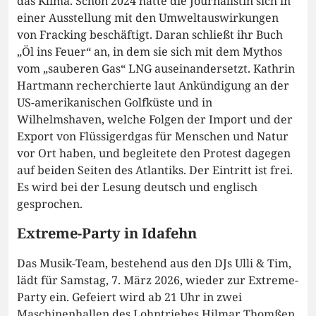
das Klima. Schon 2024 hatte die Journalistin sich in
einer Ausstellung mit den Umweltauswirkungen
von Fracking beschäftigt. Daran schließt ihr Buch
„Öl ins Feuer“ an, in dem sie sich mit dem Mythos
vom „sauberen Gas“ LNG auseinandersetzt. Kathrin
Hartmann recherchierte laut Ankündigung an der
US-amerikanischen Golfküste und in
Wilhelmshaven, welche Folgen der Import und der
Export von Flüssigerdgas für Menschen und Natur
vor Ort haben, und begleitete den Protest dagegen
auf beiden Seiten des Atlantiks. Der Eintritt ist frei.
Es wird bei der Lesung deutsch und englisch
gesprochen.
Extreme-Party in Idafehn
Das Musik-Team, bestehend aus den DJs Ulli & Tim,
lädt für Samstag, 7. März 2026, wieder zur Extreme-
Party ein. Gefeiert wird ab 21 Uhr in zwei
Maschinenhallen des Lohntriebes Hilmar Thomßen