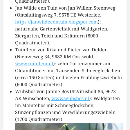
Quadratmeter).
Jan Wilde een Tuin von Jan Willem Steenweg
(Ontsluitingsweg 7, 9678 TE Westerlee,
https://janwildeeentuin.blogspot.com
):
naturnahe Gartenvielfalt mit Waldgarten,
Ziergarten, Teich und Kräutern (8000
Quadratmeter).
Tuinfleur von Rika und Pieter van Delden
(Nieuweweg 34, 9682 RM Oostwold,
www.tuinfleur.nl
): zehn Gartenzimmer am
Oldambtmeer mit Tausenden Schneeglöckchen
(circa 150 Sorten) und vielen Frühlingszwiebeln
(6000 Quadratmeter).
Wubsbos von Jannie Bos (St.Vitusholt 86, 9673
AK Winschoten,
www.wubsbos.nl
): Waldgarten
im Maintebos mit Schneeglöckchen,
Stinzenpflanzen und Verwilderungszwiebeln
(1700 Quadratmeter).