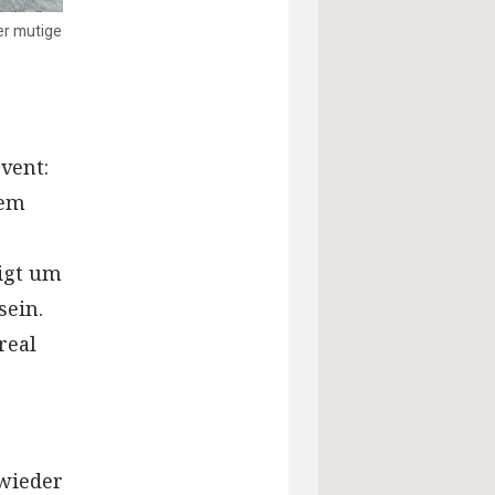
er mutige
vent:
sem
igt um
sein.
real
 wieder