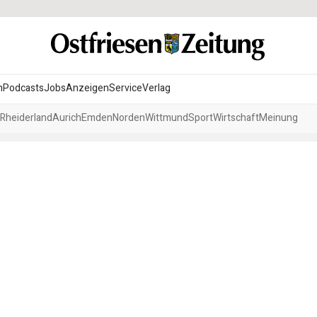
n
Podcasts
Jobs
Anzeigen
Service
Verlag
Rheiderland
Aurich
Emden
Norden
Wittmund
Sport
Wirtschaft
Meinung