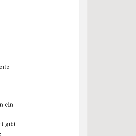
ite.
 ein:
t gibt
e