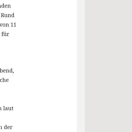
nden
. Rund
 von 11
 für
abend,
iche
 laut
n der