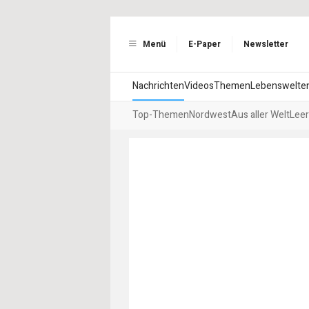
Menü
E-Paper
Newsletter
Nachrichten
Videos
Themen
Lebenswelte
Top-Themen
Nordwest
Aus aller Welt
Leer