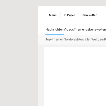
Menü
E-Paper
Newsletter
Nachrichten
Videos
Themen
Lebenswelten
Top-Themen
Nordwest
Aus aller Welt
Leer
R