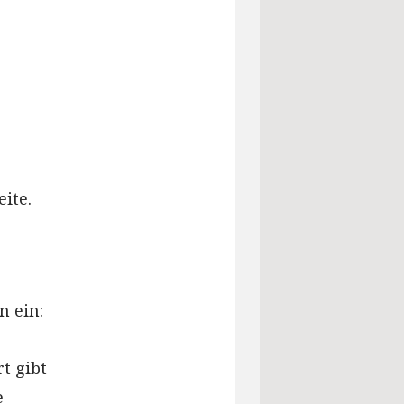
ite.
 ein:
t gibt
e