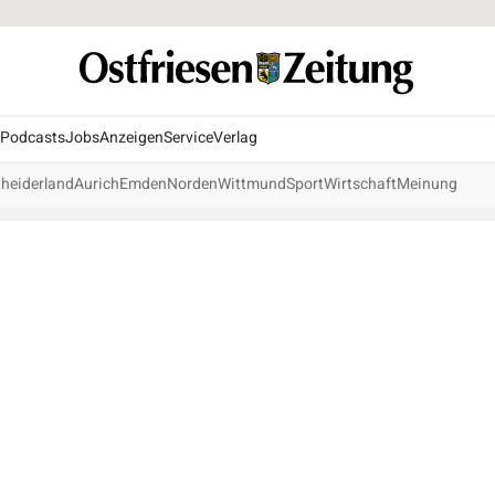
Podcasts
Jobs
Anzeigen
Service
Verlag
heiderland
Aurich
Emden
Norden
Wittmund
Sport
Wirtschaft
Meinung