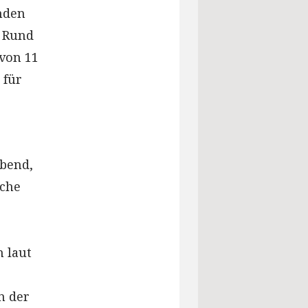
nden
. Rund
 von 11
 für
abend,
iche
 laut
n der