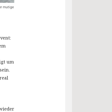
er mutige
vent:
sem
igt um
sein.
real
 wieder