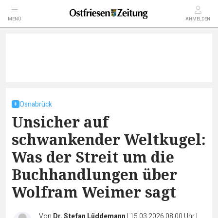
MENÜ
ANMELDEN
Osnabrück
Unsicher auf
schwankender Weltkugel:
Was der Streit um die
Buchhandlungen über
Wolfram Weimer sagt
Von
Dr. Stefan Lüddemann
|
15.03.2026 08:00 Uhr
|