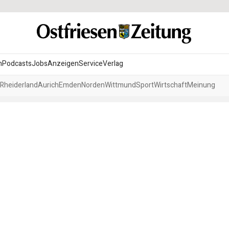
n
Podcasts
Jobs
Anzeigen
Service
Verlag
Rheiderland
Aurich
Emden
Norden
Wittmund
Sport
Wirtschaft
Meinung