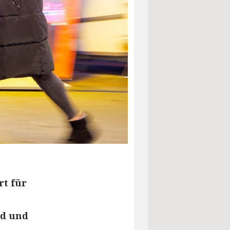
rt für
nd und