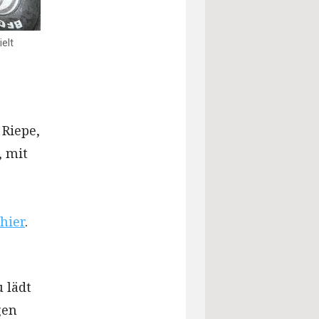
elt
 Riepe,
, mit
 hier
.
 lädt
gen