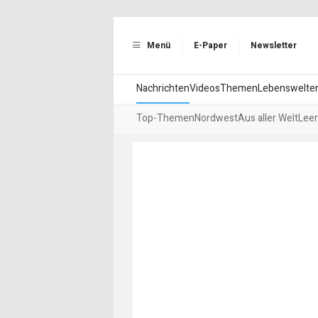
Menü
E-Paper
Newsletter
Nachrichten
Videos
Themen
Lebenswelte
Top-Themen
Nordwest
Aus aller Welt
Leer