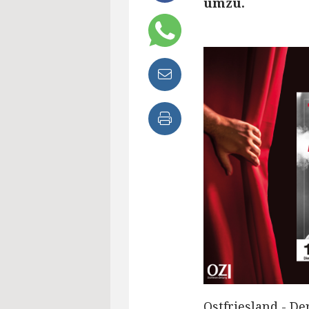
umzu.
Ostfriesland - De