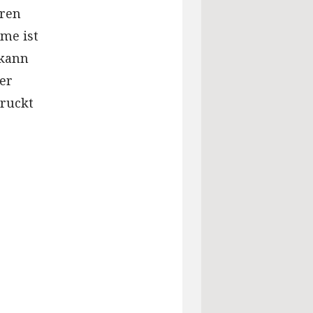
hren
hme ist
 kann
er
ruckt