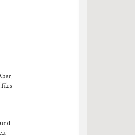
 Aber
 fürs
 und
gen