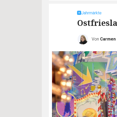
Jahrmärkte
Ostfriesl
Von
Carmen 