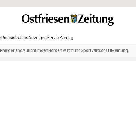
n
Podcasts
Jobs
Anzeigen
Service
Verlag
Rheiderland
Aurich
Emden
Norden
Wittmund
Sport
Wirtschaft
Meinung