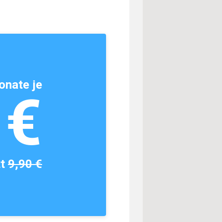
onate je
1€
tt
9,90 €