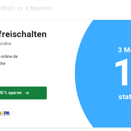
ikels: ca. 4 Minuten
 freischalten
ündbar.
3 M
-online.de
che
90 % sparen
sta