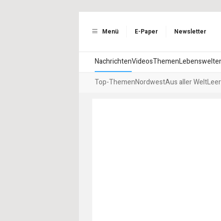
Menü
E-Paper
Newsletter
Nachrichten
Videos
Themen
Lebenswelte
Top-Themen
Nordwest
Aus aller Welt
Leer