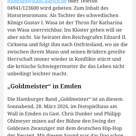
museum@stadt.aurich.de
oder Telefon
04941/123600 wird gebeten. Zum Inhalt des
Historienromans: Als Tochter des schwedischen
Königs Gustav I. Wasa ist der Thron für Katharina
von Wasa unerreichbar. Ins Kloster gehen will sie
aber nicht. Sie heiratet den Reichsgrafen Edzard II.
Cirksena und folgt ihm nach Ostfriesland, wo sie die
zwischen ihrem Mann und seinen Brüdern geteilte
Herrschaft immer wieder in Konflikte stürzt und
die kritische Schwiegermutter ihr das Leben nicht
unbedingt leichter macht.
„Goldmeister“ in Emden
Die Hamburger Band „Goldmeister“ ist an diesem
Sonnabend, 28. März 2026, im Festspielhaus am
Wall in Emden zu Gast. Chris Dunker und Philipp
Ohlmeyer mixen auf der Bühne den Swing der
Goldenen Zwanziger mit dem deutschen Hip-Hop
der Neuzeit. Mit diesem Sound war das Duo schon