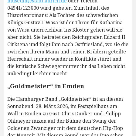
museum@stadt.aurich.de
oder Telefon
04941/123600 wird gebeten. Zum Inhalt des
Historienromans: Als Tochter des schwedischen
Königs Gustav I. Wasa ist der Thron für Katharina
von Wasa unerreichbar. Ins Kloster gehen will sie
aber nicht. Sie heiratet den Reichsgrafen Edzard II.
Cirksena und folgt ihm nach Ostfriesland, wo sie die
zwischen ihrem Mann und seinen Brüdern geteilte
Herrschaft immer wieder in Konflikte stürzt und
die kritische Schwiegermutter ihr das Leben nicht
unbedingt leichter macht.
„Goldmeister“ in Emden
Die Hamburger Band „Goldmeister“ ist an diesem
Sonnabend, 28. März 2026, im Festspielhaus am
Wall in Emden zu Gast. Chris Dunker und Philipp
Ohlmeyer mixen auf der Bühne den Swing der
Goldenen Zwanziger mit dem deutschen Hip-Hop
der Neuzeit. Mit diesem Sound war das Duo schon