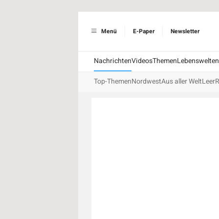
Menü
E-Paper
Newsletter
Nachrichten
Videos
Themen
Lebenswelten
Top-Themen
Nordwest
Aus aller Welt
Leer
R