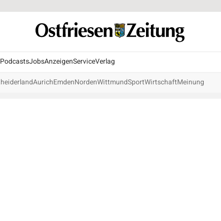
Podcasts
Jobs
Anzeigen
Service
Verlag
heiderland
Aurich
Emden
Norden
Wittmund
Sport
Wirtschaft
Meinung