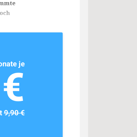
immte
noch
nate je
1€
tt
9,90 €