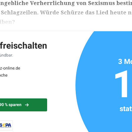
angebliche Verherrlichung von Sexismus best
 Schlagzeilen. Würde Schürze das Lied heute 
iben?
ikels: ca. 5 Minuten
 freischalten
kündbar.
3 Mo
z-online.de
oche
 90 % sparen
sta