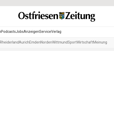
n
Podcasts
Jobs
Anzeigen
Service
Verlag
Rheiderland
Aurich
Emden
Norden
Wittmund
Sport
Wirtschaft
Meinung