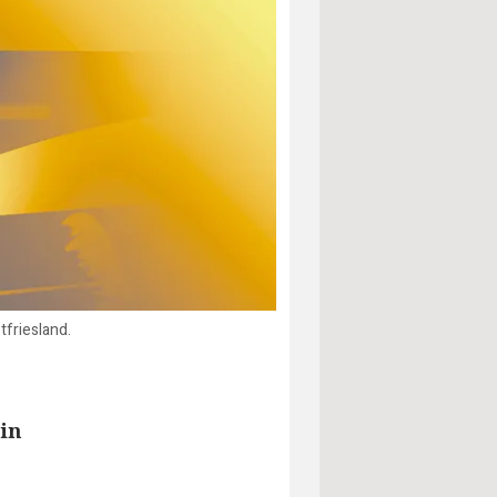
friesland.
in