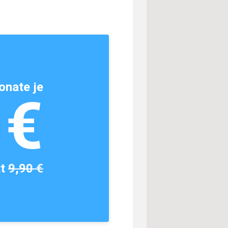
onate je
1€
tt
9,90 €