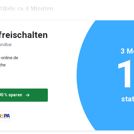
ikels: ca. 6 Minuten
 freischalten
ündbar.
3 M
-online.de
che
90 % sparen
sta