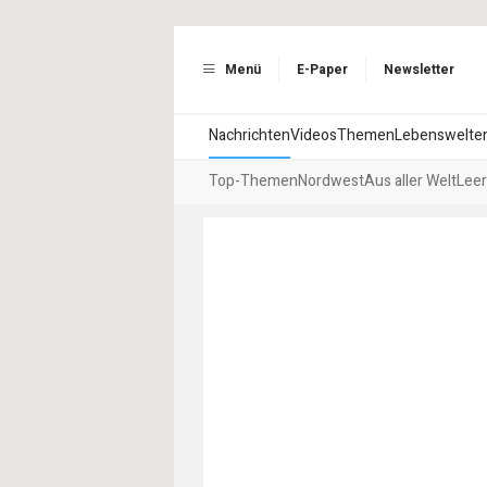
Menü
E-Paper
Newsletter
Nachrichten
Videos
Themen
Lebenswelte
Top-Themen
Nordwest
Aus aller Welt
Leer