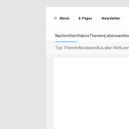
Menü
E-Paper
Newsletter
Nachrichten
Videos
Themen
Lebenswelte
Top-Themen
Nordwest
Aus aller Welt
Leer