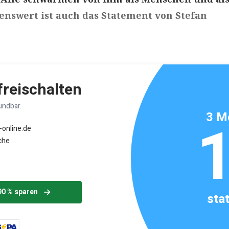
enswert ist auch das Statement von Stefan
ikels: ca. 3 Minuten
 freischalten
ündbar.
3 M
-online.de
che
90 % sparen
sta