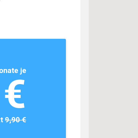
onate je
1€
tt
9,90 €