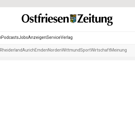
n
Podcasts
Jobs
Anzeigen
Service
Verlag
Rheiderland
Aurich
Emden
Norden
Wittmund
Sport
Wirtschaft
Meinung