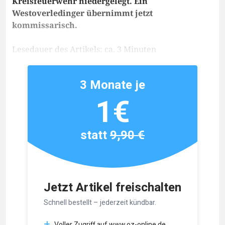
Kreisfeuerwehr niedergelegt. Ein
Westoverledinger übernimmt jetzt
kommissarisch.
Lesedauer des Artikels: ca. 3 Minuten
3 Monate je
1€
statt
9,90 €
Jetzt Artikel freischalten
Schnell bestellt – jederzeit kündbar.
Voller Zugriff auf www.oz-online.de