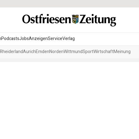
n
Podcasts
Jobs
Anzeigen
Service
Verlag
Rheiderland
Aurich
Emden
Norden
Wittmund
Sport
Wirtschaft
Meinung