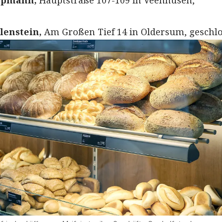
ppmann,
Hauptstraße 107-109 in Veenhusen,
lenstein,
Am Großen Tief 14 in Oldersum, geschl