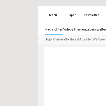
Menü
E-Paper
Newsletter
Nachrichten
Videos
Themen
Lebenswelte
Top-Themen
Nordwest
Aus aller Welt
Leer