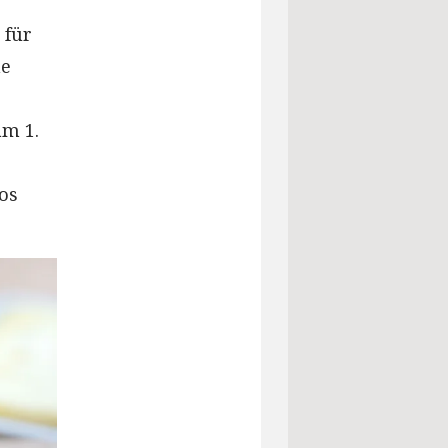
 für
he
am 1.
os