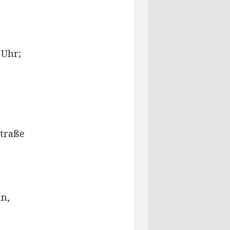
 Uhr;
straße
n,