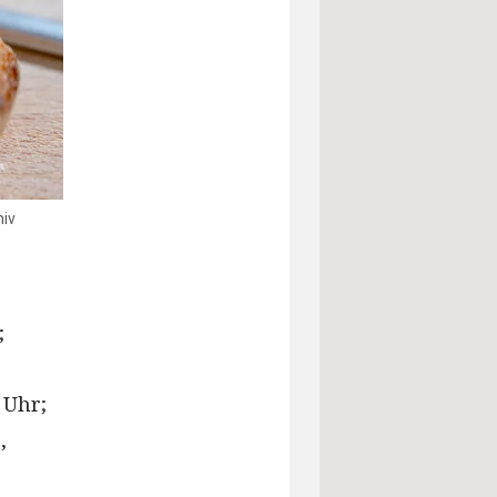
hiv
;
 Uhr;
,