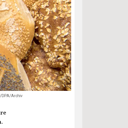
el/DPA/Archiv
ere
n.