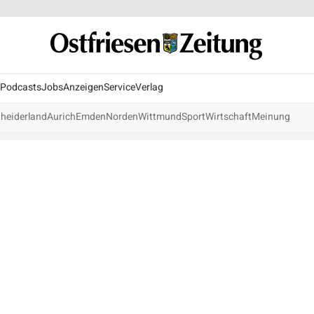
Podcasts
Jobs
Anzeigen
Service
Verlag
heiderland
Aurich
Emden
Norden
Wittmund
Sport
Wirtschaft
Meinung