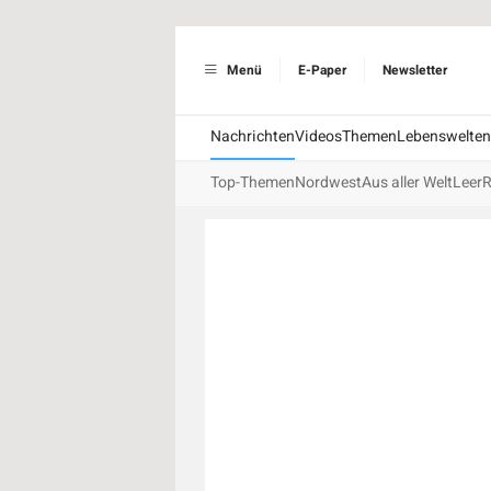
Menü
E-Paper
Newsletter
Nachrichten
Videos
Themen
Lebenswelten
Top-Themen
Nordwest
Aus aller Welt
Leer
R