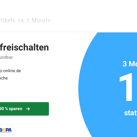
ikels: ca. 1 Minute
 freischalten
kündbar.
3 Mo
z-online.de
oche
 90 % sparen
sta