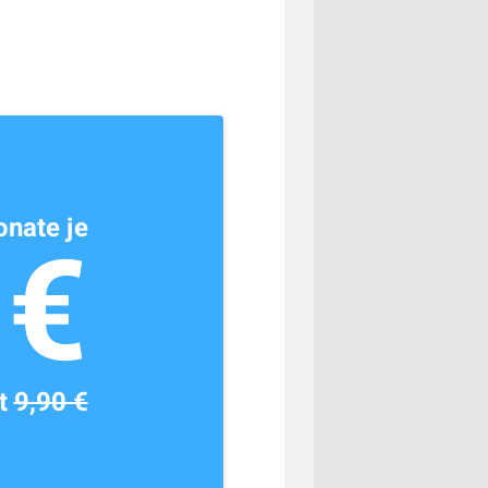
nate je
1€
tt
9,90 €