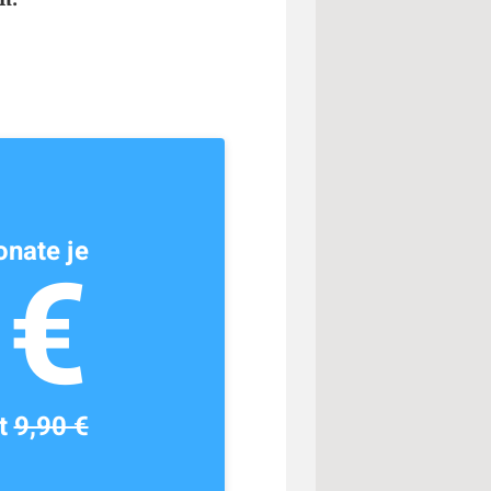
nate je
1€
tt
9,90 €