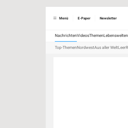
Menü
E-Paper
Newsletter
Nachrichten
Videos
Themen
Lebenswelten
Top-Themen
Nordwest
Aus aller Welt
Leer
R