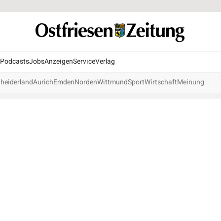
Podcasts
Jobs
Anzeigen
Service
Verlag
heiderland
Aurich
Emden
Norden
Wittmund
Sport
Wirtschaft
Meinung