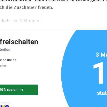
ch die Zuschauer freuen.
ikels: ca. 2 Minuten
 freischalten
kündbar.
3 Mo
z-online.de
oche
 90 % sparen
sta