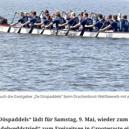
ch die Gastgeber „De Döspaddels“ beim Drachenboot-Wettbewerb mit e
öspaddels“ lädt für Samstag, 9. Mai, wieder zum
delweddstried“ zum Freizeitsee in Grootegaste ei