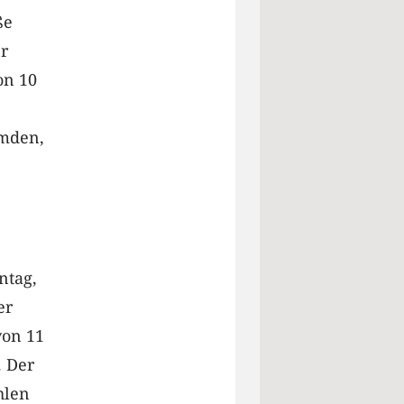
ße
r
on 10
Emden,
ntag,
er
von 11
. Der
hlen