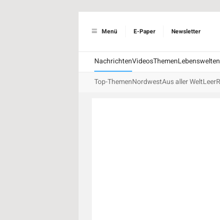
Menü
E-Paper
Newsletter
Nachrichten
Videos
Themen
Lebenswelten
Top-Themen
Nordwest
Aus aller Welt
Leer
R