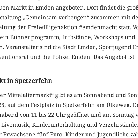
uen Markt in Emden angeboten. Dort findet die gro
nstaltung „Gemeinsam vorbeugen“ zusammen mit de
altung der Freiwilligenaktion #emdenmacht statt. V
es ein Bühnenprogramm, Infostände, Workshops und
. Veranstalter sind die Stadt Emden, Sportjugend 
ntionsrat und die Polizei Emden. Das Angebot ist
kt in Spetzerfehn
zer Mittelaltermarkt“ gibt es am Sonnabend und Son
26, auf dem Festplatz in Spetzerfehn am Ülkeweg. D
nabend von 11 bis 22 Uhr geöffnet und am Sonntag 
bt Livemusik, Kinderunterhaltung und Verzehrstände
für Erwachsene fünf Euro; Kinder und Jugendliche za