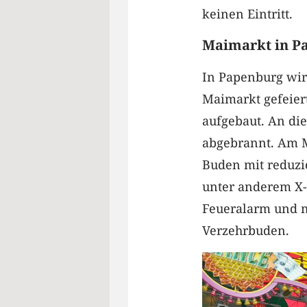
keinen Eintritt.
Maimarkt in P
In Papenburg wird
Maimarkt gefeier
aufgebaut. An di
abgebrannt. Am M
Buden mit reduzi
unter anderem X-F
Feueralarm und m
Verzehrbuden.