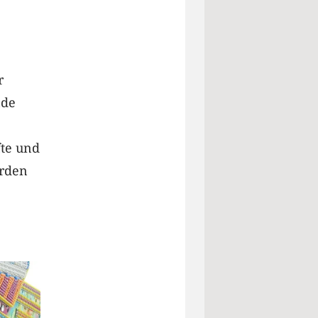
r
nde
fte und
erden