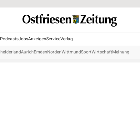
Podcasts
Jobs
Anzeigen
Service
Verlag
heiderland
Aurich
Emden
Norden
Wittmund
Sport
Wirtschaft
Meinung