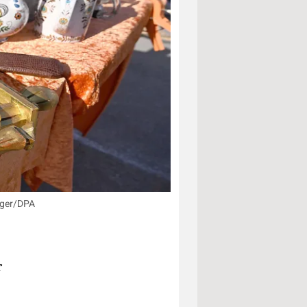
ager/DPA
r