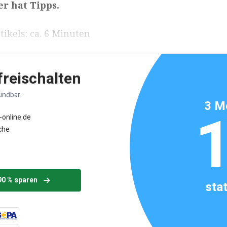
er hat Tipps.
ikels: ca. 6 Minuten
 freischalten
ündbar.
3 M
-online.de
che
90 % sparen
sta