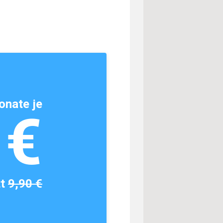
onate je
1€
tt
9,90 €