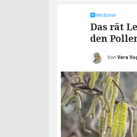
Mediziner
Das rät L
den Polle
Von
Vera Vo