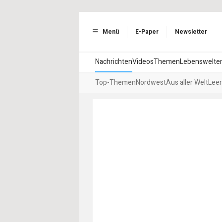
Menü
E-Paper
Newsletter
Nachrichten
Videos
Themen
Lebenswelte
Top-Themen
Nordwest
Aus aller Welt
Leer