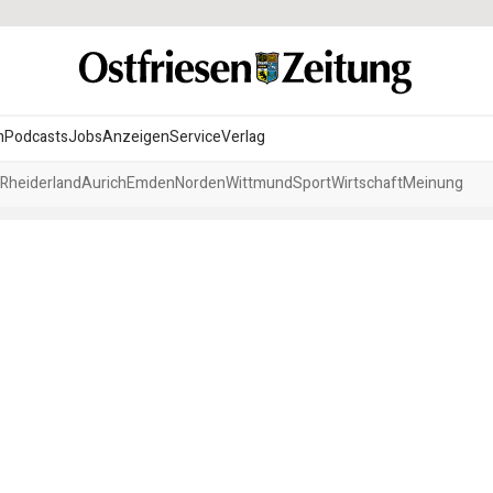
n
Podcasts
Jobs
Anzeigen
Service
Verlag
Rheiderland
Aurich
Emden
Norden
Wittmund
Sport
Wirtschaft
Meinung