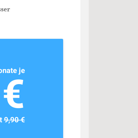
sser
nate je
1€
tt
9,90 €