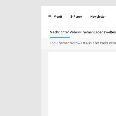
Menü
E-Paper
Newsletter
Nachrichten
Videos
Themen
Lebenswelten
Top-Themen
Nordwest
Aus aller Welt
Leer
R