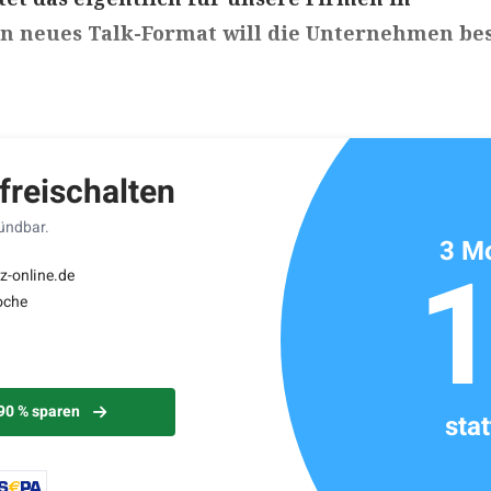
in neues Talk-Format will die Unternehmen be
ikels: ca. 3 Minuten
 freischalten
kündbar.
3 Mo
z-online.de
oche
 90 % sparen
sta