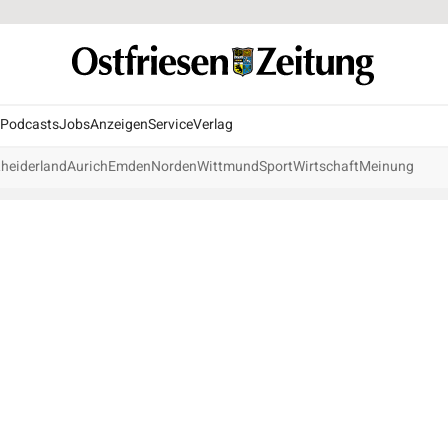
Podcasts
Jobs
Anzeigen
Service
Verlag
heiderland
Aurich
Emden
Norden
Wittmund
Sport
Wirtschaft
Meinung