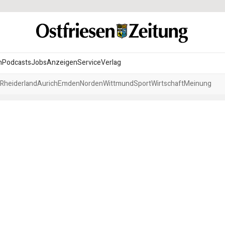
n
Podcasts
Jobs
Anzeigen
Service
Verlag
Rheiderland
Aurich
Emden
Norden
Wittmund
Sport
Wirtschaft
Meinung