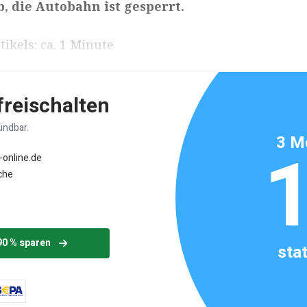
b, die Autobahn ist gesperrt.
ikels: ca. 1 Minute
 freischalten
ündbar.
3 M
-online.de
che
90 % sparen
sta