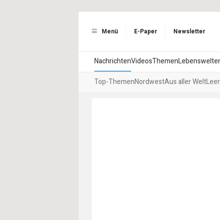
Menü
E-Paper
Newsletter
Nachrichten
Videos
Themen
Lebenswelte
Top-Themen
Nordwest
Aus aller Welt
Leer