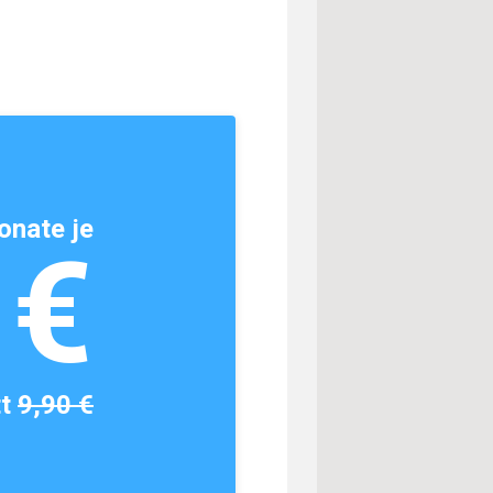
onate je
1€
tt
9,90 €