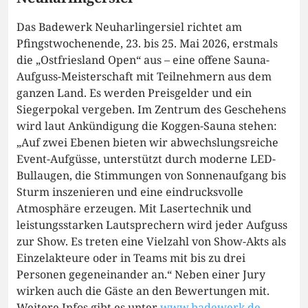
Das Badewerk Neuharlingersiel richtet am
Pfingstwochenende, 23. bis 25. Mai 2026, erstmals
die „Ostfriesland Open“ aus – eine offene Sauna-
Aufguss-Meisterschaft mit Teilnehmern aus dem
ganzen Land. Es werden Preisgelder und ein
Siegerpokal vergeben. Im Zentrum des Geschehens
wird laut Ankündigung die Koggen-Sauna stehen:
„Auf zwei Ebenen bieten wir abwechslungsreiche
Event-Aufgüsse, unterstützt durch moderne LED-
Bullaugen, die Stimmungen von Sonnenaufgang bis
Sturm inszenieren und eine eindrucksvolle
Atmosphäre erzeugen. Mit Lasertechnik und
leistungsstarken Lautsprechern wird jeder Aufguss
zur Show. Es treten eine Vielzahl von Show-Akts als
Einzelakteure oder in Teams mit bis zu drei
Personen gegeneinander an.“ Neben einer Jury
wirken auch die Gäste an den Bewertungen mit.
Weitere Infos gibt es unter
www.badewerk.de
.