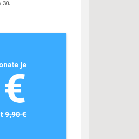
 30.
onate je
1€
tt
9,90 €