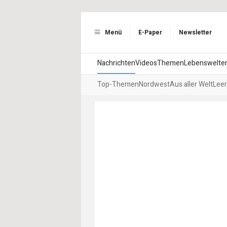
Menü
E-Paper
Newsletter
Nachrichten
Videos
Themen
Lebenswelte
Top-Themen
Nordwest
Aus aller Welt
Leer