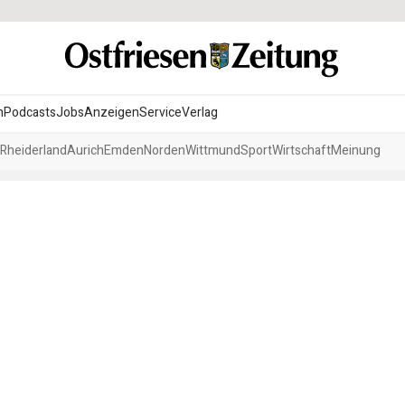
n
Podcasts
Jobs
Anzeigen
Service
Verlag
Rheiderland
Aurich
Emden
Norden
Wittmund
Sport
Wirtschaft
Meinung