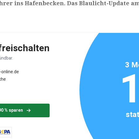
hrer ins Hafenbecken. Das Blaulicht-Update am
ikels: ca. 4 Minuten
 freischalten
ündbar.
3 M
-online.de
che
90 % sparen
sta