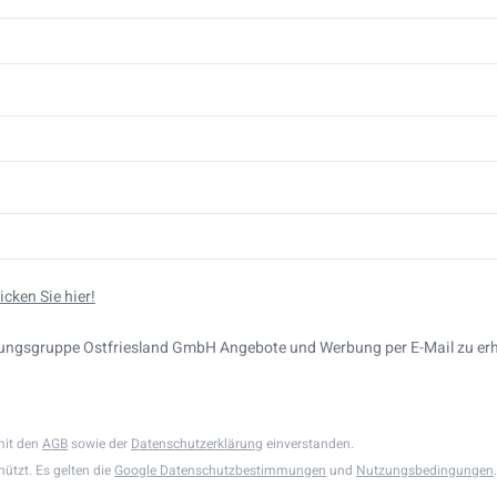
cken Sie hier!
eitungsgruppe Ostfriesland GmbH Angebote und Werbung per E-Mail zu erha
 mit den
AGB
sowie der
Datenschutzerklärung
einverstanden.
ützt. Es gelten die
Google Datenschutzbestimmungen
und
Nutzungsbedingungen
.