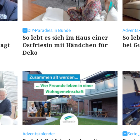
DIY-Paradies in Bunde
Adventsk
So lebt es sich im Haus einer
So le
agt
Ostfriesin mit Händchen für
bei G
Deko
Adventskalender
Serie 