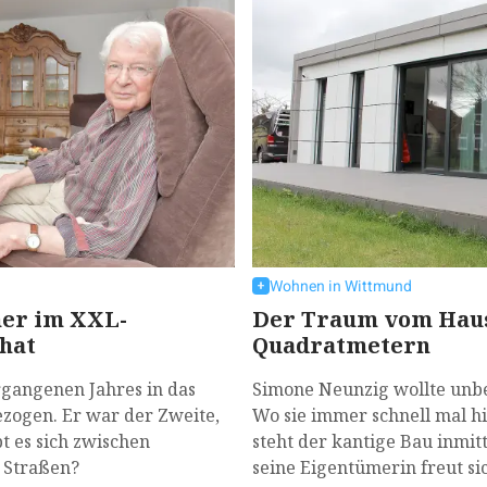
Wohnen in Wittmund
mer im XXL-
Der Traum vom Haus 
 hat
Quadratmetern
gangenen Jahres in das
Simone Neunzig wollte unbe
zogen. Er war der Zweite,
Wo sie immer schnell mal h
bt es sich zwischen
steht der kantige Bau inmit
 Straßen?
seine Eigentümerin freut si