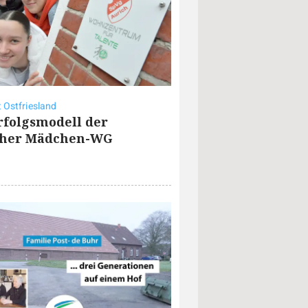
t Ostfriesland
rfolgsmodell der
cher Mädchen-WG