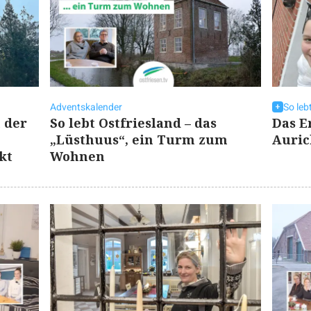
Adventskalender
So leb
 der
So lebt Ostfriesland – das
Das E
„Lüsthuus“, ein Turm zum
Auri
kt
Wohnen