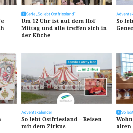
Serie „So lebt Ostfriesland“
Adventsk
ge
Um 12 Uhr ist auf dem Hof
So leb
ch
Mittag und alle treffen sich in
Gener
der Küche
Adventskalender
So leb
h
So lebt Ostfriesland – Reisen
Wohne
mit dem Zirkus
alten