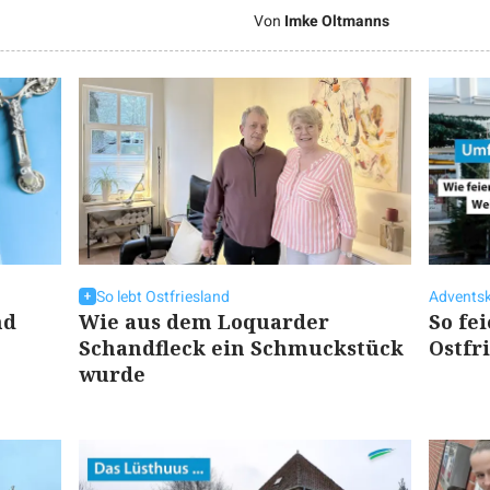
Von
Imke Oltmanns
So lebt Ostfriesland
Adventsk
nd
Wie aus dem Loquarder
So fe
Schandfleck ein Schmuckstück
Ostfr
wurde