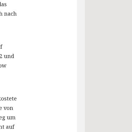
das
ch nach
f
72 und
Dow
kostete
e von
ieg um
nt auf