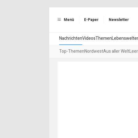
Menü
E-Paper
Newsletter
Nachrichten
Videos
Themen
Lebenswelte
Top-Themen
Nordwest
Aus aller Welt
Leer