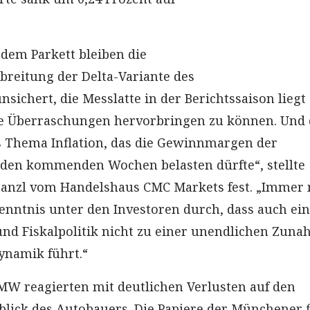
dem Parkett bleiben die
sbreitung der Delta-Variante des
sichert, die Messlatte in der Berichtssaison liegt
ve Überraschungen hervorbringen zu können. Und
 Thema Inflation, das die Gewinnmargen der
den kommenden Wochen belasten dürfte“, stellte
Stanzl vom Handelshaus CMC Markets fest. „Immer
kenntnis unter den Investoren durch, dass auch ei
und Fiskalpolitik nicht zu einer unendlichen Zun
namik führt.“
MW reagierten mit deutlichen Verlusten auf den
blick des Autobauers. Die Papiere der Münchener f