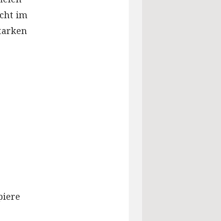
icht im
tarken
piere