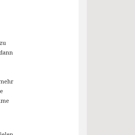
 zu
 dann
 mehr
ne
ahme
ielen