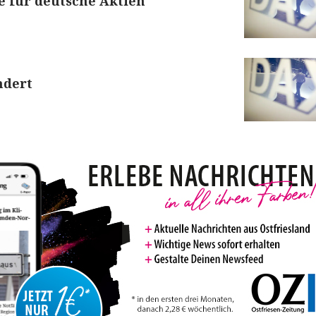
e für deutsche Aktien
ndert