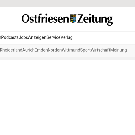
n
Podcasts
Jobs
Anzeigen
Service
Verlag
Rheiderland
Aurich
Emden
Norden
Wittmund
Sport
Wirtschaft
Meinung