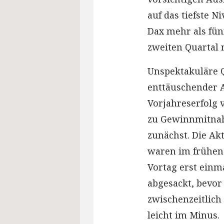
auf das tiefste N
Dax mehr als fün
zweiten Quartal n
Unspektakuläre Q
enttäuschender A
Vorjahreserfolg
zu Gewinnmitnah
zunächst. Die Ak
waren im frühen
Vortag erst einm
abgesackt, bevor
zwischenzeitlich
leicht im Minus.