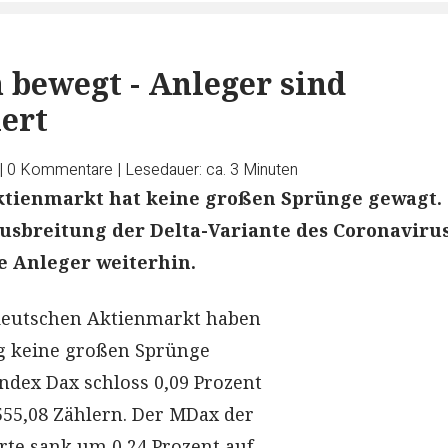
bewegt - Anleger sind
ert
|
0
Kommentare
|
Lesedauer: ca. 3 Minuten
ktienmarkt hat keine großen Sprünge gewagt.
usbreitung der Delta-Variante des Coronaviru
e Anleger weiterhin.
deutschen Aktienmarkt haben
g keine großen Sprünge
index Dax schloss 0,09 Prozent
555,08 Zählern. Der MDax der
te sank um 0,24 Prozent auf