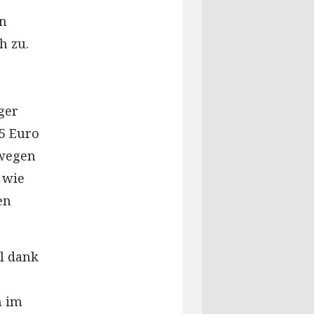
en
h zu.
ger
25 Euro
 wegen
 wie
en
l dank
h im