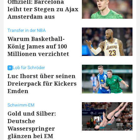
Offiziell: Barcelona
leiht ter Stegen zu Ajax
Amsterdam aus
Transfer in der NBA
Warum Basketball-
König James auf 100
Millionen verzichtet
Lob für Schröder
Luc Ihorst über seinen
Dreierpack für Kickers
Emden
Schwimm-EM
Gold und Silber:
Deutsche
Wasserspringer
glänzen bei EM