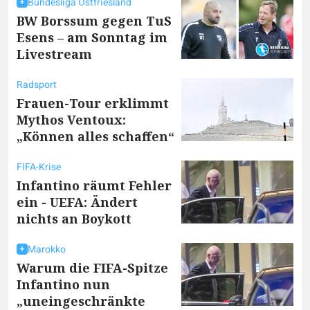
Bundesliga Ostfriesland
BW Borssum gegen TuS
Esens – am Sonntag im
Livestream
Radsport
Frauen-Tour erklimmt
Mythos Ventoux:
„Können alles schaffen“
FIFA-Krise
Infantino räumt Fehler
ein - UEFA: Ändert
nichts an Boykott
Marokko
Warum die FIFA-Spitze
Infantino nun
„uneingeschränkte