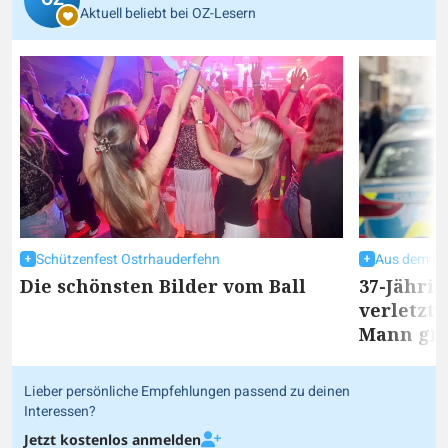
Aktuell beliebt bei OZ-Lesern
Schützenfest Ostrhauderfehn
Aus dem Ne
Die schönsten Bilder vom Ball
37-Jähri
verletzt 
Mann gre
Lieber persönliche Empfehlungen passend zu deinen
Interessen?
Jetzt kostenlos anmelden