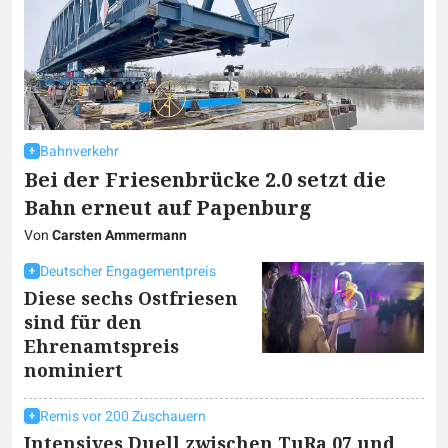
Bahnverkehr
Bei der Friesenbrücke 2.0 setzt die
Bahn erneut auf Papenburg
Von
Carsten Ammermann
Deutscher Engagementpreis
Diese sechs Ostfriesen
sind für den
Ehrenamtspreis
nominiert
Remis vor 200 Zuschauern
Intensives Duell zwischen TuRa 07 und