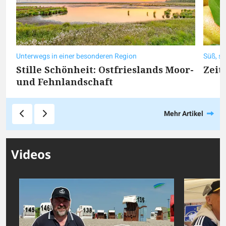
Unterwegs in einer besonderen Region
Süß, sa
Stille Schönheit: Ostfrieslands Moor-
Zeit
und Fehnlandschaft
Mehr Artikel
Videos