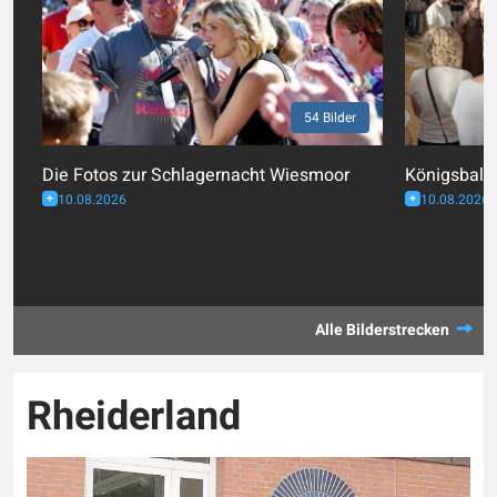
54 Bilder
Die Fotos zur Schlagernacht Wiesmoor
Königsball 
10.08.2026
10.08.2026
Alle Bilderstrecken
Rheiderland