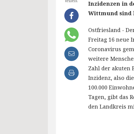
teilen:
Inzidenzen in d
Wittmund sind 
Ostfriesland - De
Freitag 16 neue 
Coronavirus geme
weitere Menschen
Zahl der akuten F
Inzidenz, also di
100.000 Einwohn
Tagen, gibt das R
den Landkreis mit