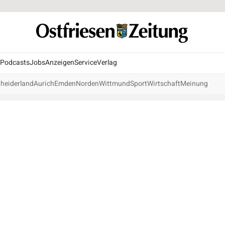
Podcasts
Jobs
Anzeigen
Service
Verlag
heiderland
Aurich
Emden
Norden
Wittmund
Sport
Wirtschaft
Meinung