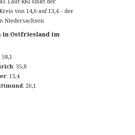
43. Laut RKI sinkt der
reis von 14,6 auf 13,4 – der
in Niedersachsen.
 in Ostfriesland im
: 58,1
urich
: 35,8
eer
: 13,4
ittmund
: 26,1