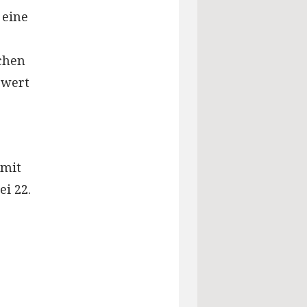
 eine
schen
nzwert
 mit
ei 22.