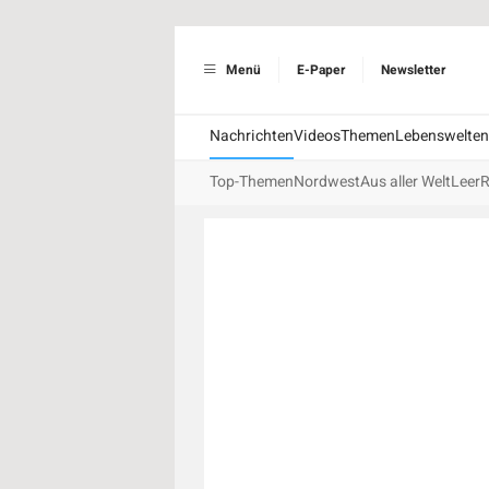
Menü
E-Paper
Newsletter
Nachrichten
Videos
Themen
Lebenswelten
Top-Themen
Nordwest
Aus aller Welt
Leer
R