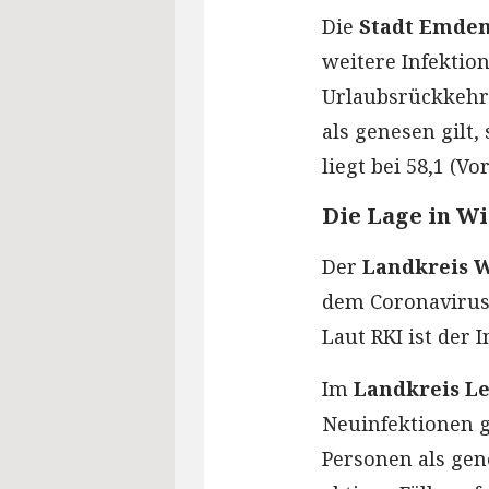
Die
Stadt Emde
weitere Infektio
Urlaubsrückkehre
als genesen gilt,
liegt bei 58,1 (Vor
Die Lage in W
Der
Landkreis 
dem Coronavirus g
Laut RKI ist der 
Im
Landkreis L
Neuinfektionen g
Personen als gene