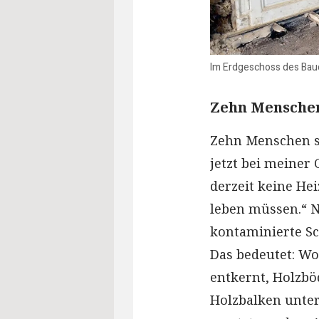
Im Erdgeschoss des Baud
Zehn Mensche
Zehn Menschen s
jetzt bei meiner
derzeit keine He
leben müssen.“ N
kontaminierte Sc
Das bedeutet: W
entkernt, Holzb
Holzbalken unte