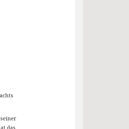
achts
 seiner
at das