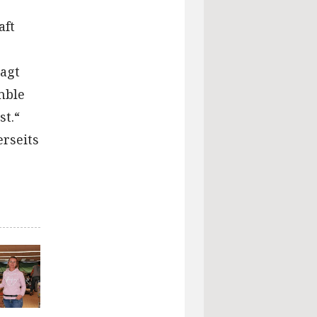
aft
sagt
mble
st.“
rseits