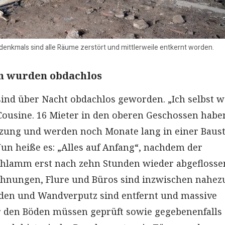
enkmals sind alle Räume zerstört und mittlerweile entkernt worden.
n wurden obdachlos
ind über Nacht obdachlos geworden. „Ich selbst 
 Cousine. 16 Mieter in den oberen Geschossen habe
izung und werden noch Monate lang in einer Baust
un heiße es: „Alles auf Anfang“, nachdem der
hlamm erst nach zehn Stunden wieder abgeflossen
ohnungen, Flure und Büros sind inzwischen nahez
öden und Wandverputz sind entfernt und massive
r den Böden müssen geprüft sowie gegebenenfalls