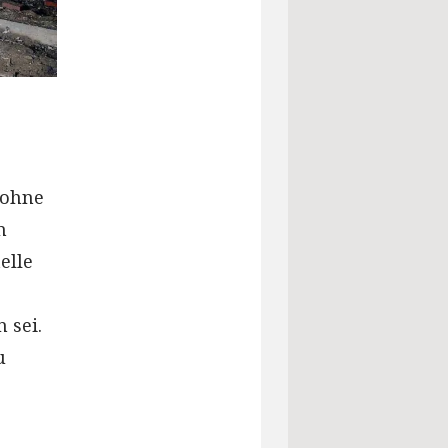
wohne
n
elle
 sei.
u