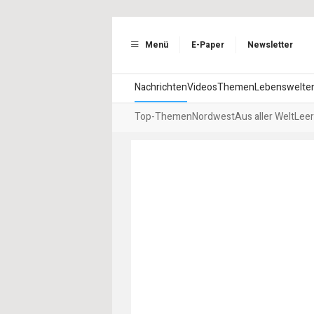
Menü
E-Paper
Newsletter
Nachrichten
Videos
Themen
Lebenswelte
Top-Themen
Nordwest
Aus aller Welt
Leer