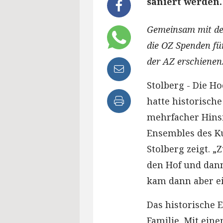
saniert werden.
Gemeinsam mit de
die OZ Spenden für 
der AZ erschienen
Stolberg - Die H
hatte historisch
mehrfacher Hinsi
Ensembles des Ku
Stolberg zeigt. „
den Hof und dann
kam dann aber ein
Das historische E
Familie. Mit ein