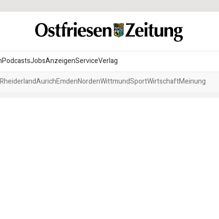
n
Podcasts
Jobs
Anzeigen
Service
Verlag
Rheiderland
Aurich
Emden
Norden
Wittmund
Sport
Wirtschaft
Meinung