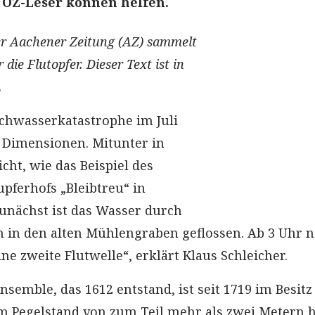
 OZ-Leser können helfen.
r Aachener Zeitung (AZ) sammelt
die Flutopfer. Dieser Text ist in
.
ochwasserkatastrophe im Juli
e Dimensionen. Mitunter in
cht, wie das Beispiel des
pferhofs „Bleibtreu“ in
Zunächst ist das Wasser durch
 in den alten Mühlengraben geflossen. Ab 3 Uhr n
e zweite Flutwelle“, erklärt Klaus Schleicher.
nsemble, das 1612 entstand, ist seit 1719 im Besitz
em Pegelstand von zum Teil mehr als zwei Metern h