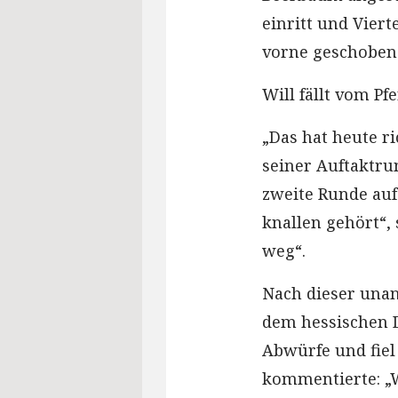
einritt und Vier
vorne geschoben“
Will fällt vom Pf
„Das hat heute r
seiner Auftaktru
zweite Runde auf 
knallen gehört“,
weg“.
Nach dieser una
dem hessischen 
Abwürfe und fiel
kommentierte: „W