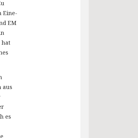
Zu
n Eine-
und EM
in
 hat
hes
n
n aus
r
er
h es
de