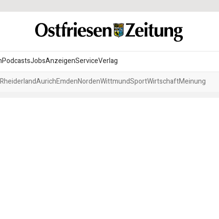
n
Podcasts
Jobs
Anzeigen
Service
Verlag
Rheiderland
Aurich
Emden
Norden
Wittmund
Sport
Wirtschaft
Meinung