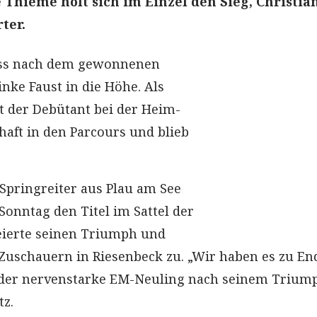
Thieme holt sich im Einzel den Sieg, Christia
ter.
iss nach dem gewonnenen
inke Faust in die Höhe. Als
itt der Debütant bei der Heim-
aft in den Parcours und blieb
 Springreiter aus Plau am See
Sonntag den Titel im Sattel der
feierte seinen Triumph und
Zuschauern in Riesenbeck zu. „Wir haben es zu En
e der nervenstarke EM-Neuling nach seinem Trium
tz.