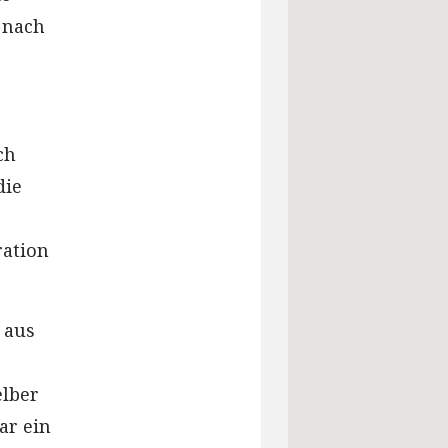
 nach
ch
die
ration
 aus
elber
ar ein