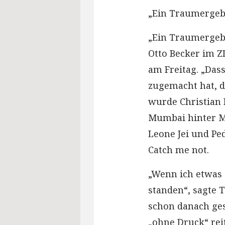
„Ein Traumergeb
„Ein Traumergebn
Otto Becker im Z
am Freitag. „Das
zugemacht hat, da
wurde Christian
Mumbai hinter M
Leone Jei und Pe
Catch me not.
„Wenn ich etwas 
standen“, sagte 
schon danach gesa
„ohne Druck“ rei