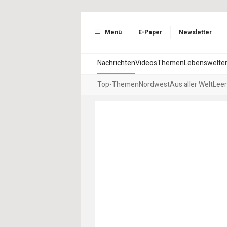
Menü
E-Paper
Newsletter
Nachrichten
Videos
Themen
Lebenswelte
Top-Themen
Nordwest
Aus aller Welt
Leer