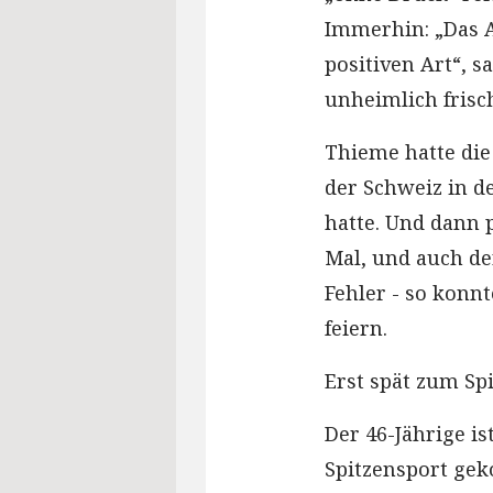
Immerhin: „Das Ad
positiven Art“, sa
unheimlich frisch
Thieme hatte die
der Schweiz in d
hatte. Und dann 
Mal, und auch de
Fehler - so konnt
feiern.
Erst spät zum S
Der 46-Jährige is
Spitzensport gek