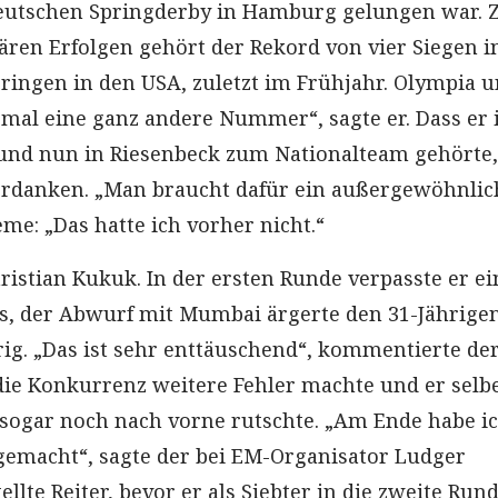
Deutschen Springderby in Hamburg gelungen war. 
ären Erfolgen gehört der Rekord von vier Siegen i
pringen in den USA, zuletzt im Frühjahr. Olympia 
 mal eine ganz andere Nummer“, sagte er. Dass er 
und nun in Riesenbeck zum Nationalteam gehörte,
erdanken. „Man braucht dafür ein außergewöhnlic
eme: „Das hatte ich vorher nicht.“
ristian Kukuk. In der ersten Runde verpasste er ei
s, der Abwurf mit Mumbai ärgerte den 31-Jährige
ig. „Das ist sehr enttäuschend“, kommentierte de
die Konkurrenz weitere Fehler machte und er selb
s sogar noch nach vorne rutschte. „Am Ende habe ic
gemacht“, sagte der bei EM-Organisator Ludger
lte Reiter, bevor er als Siebter in die zweite Run