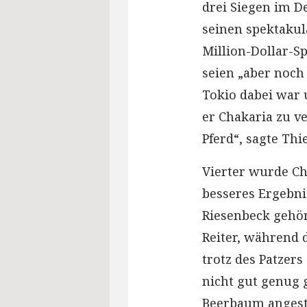
drei Siegen im 
seinen spektakul
Million-Dollar-S
seien „aber noch
Tokio dabei war 
er Chakaria zu v
Pferd“, sagte Thi
Vierter wurde Ch
besseres Ergebni
Riesenbeck gehör
Reiter, während 
trotz des Patzer
nicht gut genug 
Beerbaum angestel