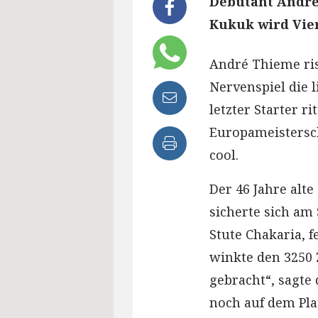
Debütant André 
Kukuk wird Vier
André Thieme r
Nervenspiel die l
letzter Starter r
Europameistersch
cool.
Der 46 Jahre alte
sicherte sich am 
Stute Chakaria, 
winkte den 3250 
gebracht“, sagt
noch auf dem Pla