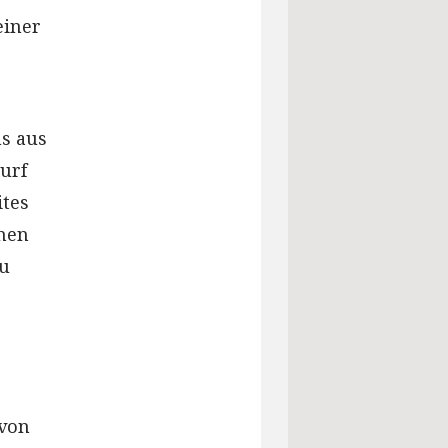
einer
s aus
urf
ites
inen
zu
 von