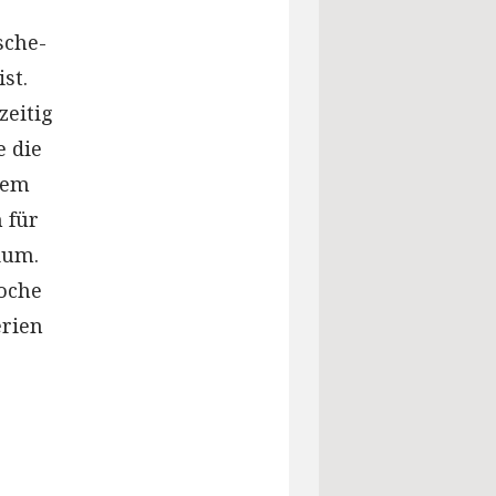
sche-
st.
zeitig
e die
dem
 für
ium.
oche
erien