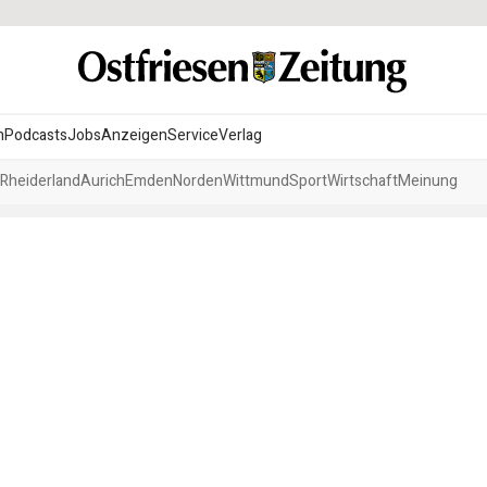
n
Podcasts
Jobs
Anzeigen
Service
Verlag
Rheiderland
Aurich
Emden
Norden
Wittmund
Sport
Wirtschaft
Meinung