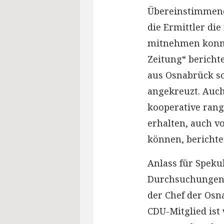
Übereinstimmend 
die Ermittler di
mitnehmen konnt
Zeitung“ bericht
aus Osnabrück so
angekreuzt. Auch
kooperative rangh
erhalten, auch v
können, berichte
Anlass für Spek
Durchsuchungen 
der Chef der Osn
CDU-Mitglied ist