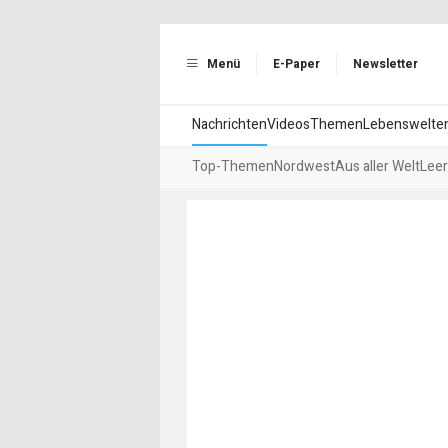
Menü
E-Paper
Newsletter
Nachrichten
Videos
Themen
Lebenswelte
Top-Themen
Nordwest
Aus aller Welt
Leer