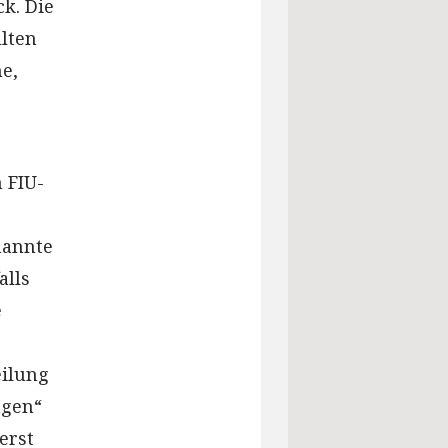
k. Die
llten
e,
 FIU-
nannte
alls
e
eilung
ngen“
erst