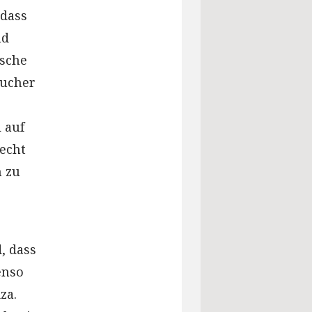
 dass
nd
sche
sucher
 auf
Recht
n zu
, dass
enso
za.