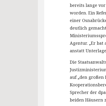
bereits lange v
worden. Ein Refe
einer Osnabrücke
deutlich gemacht
Ministeriumsspr
Agentur. „Er bat
anstatt Unterlag
Die Staatsanwalts
Justizministeriu
auf „den großen 
Kooperationsbere
Sprecher der dpa
beiden Häusern z