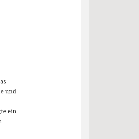
das
te und
te ein
n