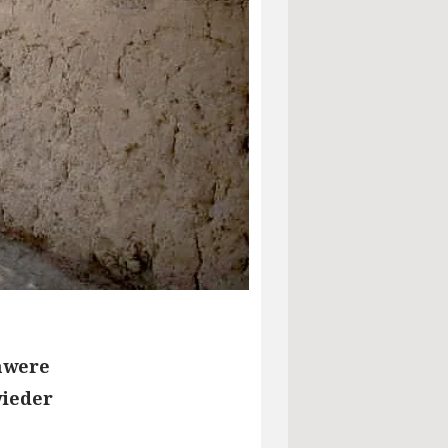
hwere
wieder