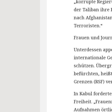
„korrupte Regie
der Taliban ihre 
nach Afghanistan
Terroristen.“
Frauen und Journ
Unterdessen appe
internationale Ge
schützen. Übergr
befürchten, heiß
Grenzen (RSF) ver
In Kabul fordert
Freiheit. „Fraue
Aufnahmen örtlic