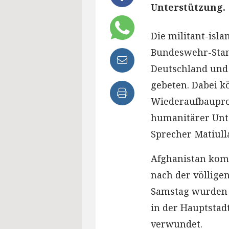
Unterstützung.
Die militant-isl
Bundeswehr-Sta
Deutschland und 
gebeten. Dabei k
Wiederaufbauproj
humanitärer Unte
Sprecher Matiull
Afghanistan kom
nach der völlige
Samstag wurden b
in der Hauptstad
verwundet.