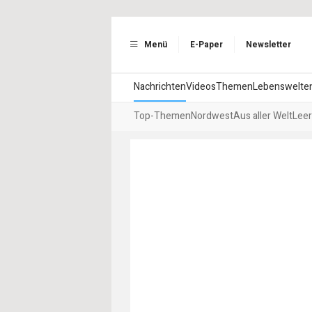
Menü
E-Paper
Newsletter
Nachrichten
Videos
Themen
Lebenswelte
Top-Themen
Nordwest
Aus aller Welt
Leer