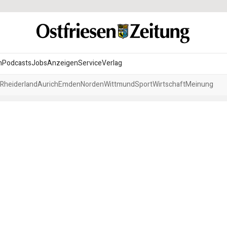
n
Podcasts
Jobs
Anzeigen
Service
Verlag
Rheiderland
Aurich
Emden
Norden
Wittmund
Sport
Wirtschaft
Meinung