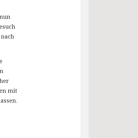
 nun
Besuch
 nach
e
em
cher
en mit
lassen.
n