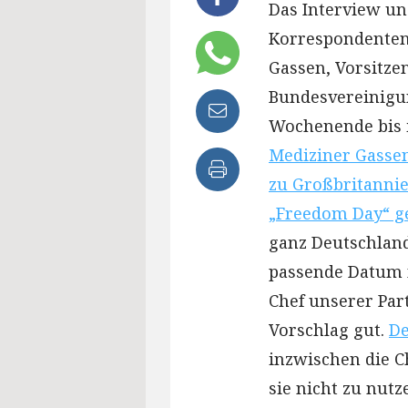
Das Interview un
Korrespondenten
Gassen, Vorsitze
Bundesvereinigun
Wochenende bis i
Mediziner Gassen
zu Großbritanni
„Freedom Day“ g
ganz Deutschlan
passende Datum n
Chef unserer Par
Vorschlag gut.
De
inzwischen die Ch
sie nicht zu nutz