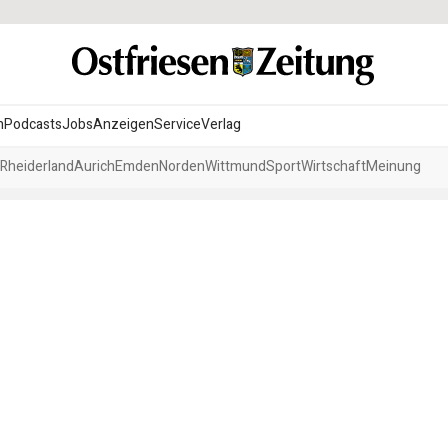
n
Podcasts
Jobs
Anzeigen
Service
Verlag
Rheiderland
Aurich
Emden
Norden
Wittmund
Sport
Wirtschaft
Meinung