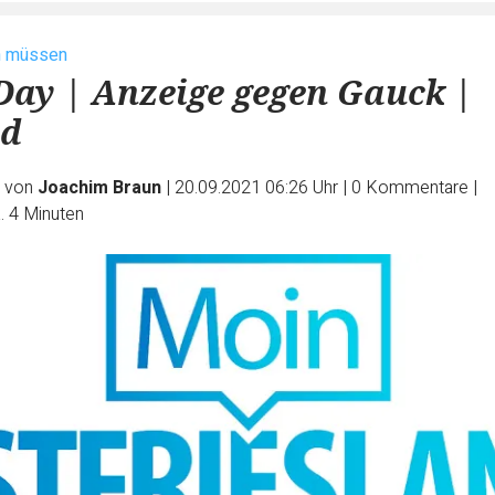
n müssen
ay | Anzeige gegen Gauck |
id
e von
Joachim Braun
|
20.09.2021 06:26 Uhr
|
0
Kommentare
|
. 4 Minuten