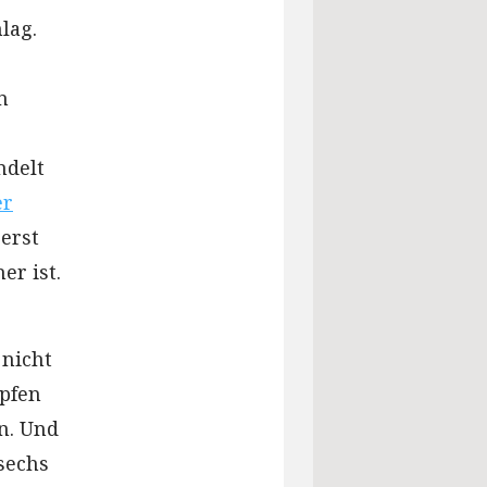
lag.
n
ndelt
er
erst
r ist.
 nicht
mpfen
n. Und
 sechs