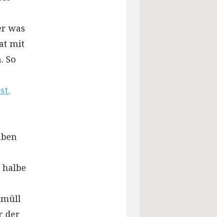
er was
at mit
. So
st.
aben
 halbe
tmüll
r der