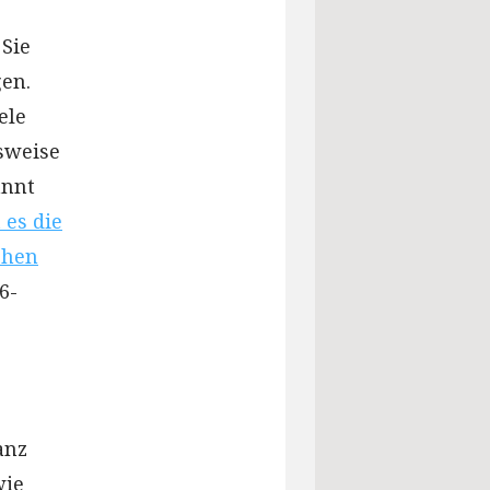
 Sie
gen.
ele
sweise
annt
es die
chen
6-
anz
wie