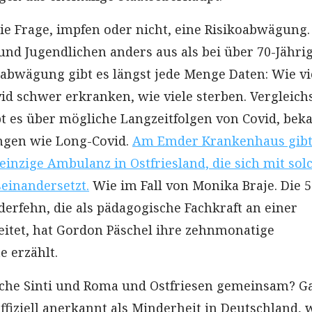
die Frage, impfen oder nicht, eine Risikoabwägung.
 und Jugendlichen anders aus als bei über 70-Jähri
oabwägung gibt es längst jede Menge Daten: Wie vi
d schwer erkranken, wie viele sterben. Vergleich
t es über mögliche Langzeitfolgen von Covid, bek
ngen wie Long-Covid.
Am Emder Krankenhaus gibt 
einzige Ambulanz in Ostfriesland, die sich mit sol
einandersetzt.
Wie im Fall von Monika Braje. Die 5
derfehn, die als pädagogische Fachkraft an einer
itet, hat Gordon Päschel ihre zehnmonatige
e erzählt.
che Sinti und Roma und Ostfriesen gemeinsam? G
 offiziell anerkannt als Minderheit in Deutschland, 