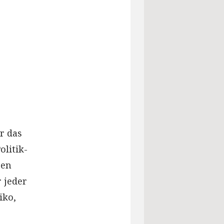
r das
litik-
sen
 jeder
iko,