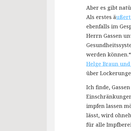
Aber es gibt nat
Als erstes ä
ußert
ebenfalls im Ges
Herrn Gassen unv
Gesundheitssyste
werden können.“
Helge Braun und 
über Lockerungen
Ich finde, Gasse
Einschränkungen,
impfen lassen möc
lässt, wird ohne
für alle Impfbere