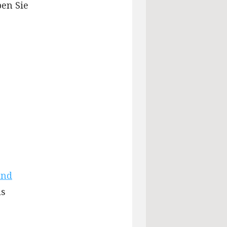
ben Sie
and
ls