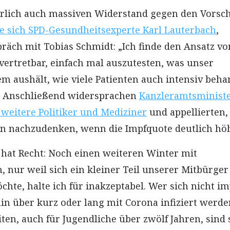
ürlich auch massiven Widerstand gegen den Vorsch
e sich SPD-Gesundheitsexperte Karl Lauterbach
,
präch mit Tobias Schmidt: „Ich finde den Ansatz vo
ertretbar, einfach mal auszutesten, was unser
m aushält, wie viele Patienten auch intensiv beha
 Anschließend widersprachen
Kanzleramtsminist
weitere Politiker und Mediziner
und appellierten, 
 nachzudenken, wenn die Impfquote deutlich höhe
n hat Recht: Noch einen weiteren Winter mit
 nur weil sich ein kleiner Teil unserer Mitbürger
hte, halte ich für inakzeptabel. Wer sich nicht i
hin über kurz oder lang mit Corona infiziert werde
iten, auch für Jugendliche über zwölf Jahren, sind