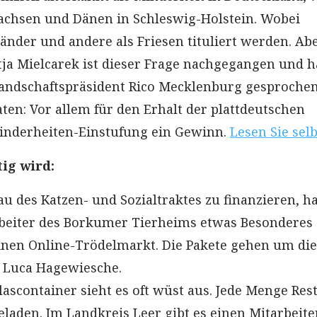
achsen und Dänen in Schleswig-Holstein. Wobei
länder und andere als Friesen tituliert werden. Ab
tja Mielcarek ist dieser Frage nachgegangen und h
andschaftspräsident Rico Mecklenburg gesprochen
raten: Vor allem für den Erhalt der plattdeutschen
Minderheiten-Einstufung ein Gewinn.
Lesen Sie selb
ig wird:
 des Katzen- und Sozialtraktes zu finanzieren, h
rbeiter des Borkumer Tierheims etwas Besonderes
inen Online-Trödelmarkt. Die Pakete gehen um die
t Luca Hagewiesche.
ascontainer sieht es oft wüst aus. Jede Menge Res
eladen. Im Landkreis Leer gibt es einen Mitarbeite