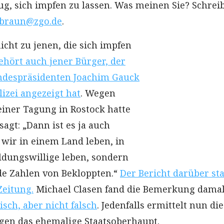
g, sich impfen zu lassen. Was meinen Sie? Schrei
.braun@zgo.de
.
icht zu jenen, die sich impfen
ehört auch jener Bürger, der
ndespräsidenten Joachim Gauck
izei angezeigt hat
. Wegen
einer Tagung in Rostock hatte
sagt: „Dann ist es ja auch
 wir in einem Land leben, in
ldungswillige leben, sondern
de Zahlen von Bekloppten.“
Der Bericht darüber st
Zeitung.
Michael Clasen fand die Bemerkung dama
sch, aber nicht falsch
. Jedenfalls ermittelt nun die
gen das ehemalige Staatsoberhaupt.