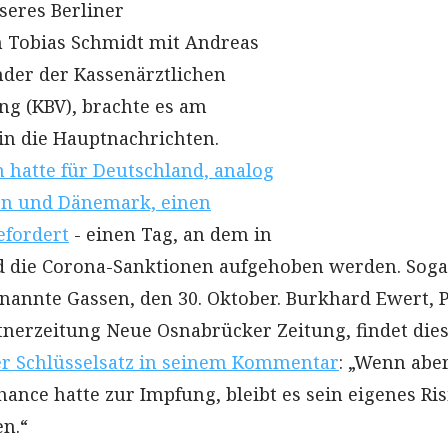
seres Berliner
 Tobias Schmidt mit Andreas
nder der Kassenärztlichen
g (KBV), brachte es am
n die Hauptnachrichten.
 hatte für Deutschland, analog
en und Dänemark, einen
efordert
- einen Tag, an dem in
d die Corona-Sanktionen aufgehoben werden. Soga
annte Gassen, den 30. Oktober. Burkhard Ewert, Po
tnerzeitung Neue Osnabrücker Zeitung, findet die
r Schlüsselsatz in seinem Kommentar
: „Wenn aber
ance hatte zur Impfung, bleibt es sein eigenes Ris
en.“