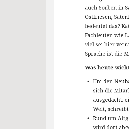
auch Sorben in S
Ostfriesen, Sater
bedeutet das? Ka
Fachleuten wie L
viel sei hier ver
Sprache ist die 
Was heute wicht
Um den Neubau
sich die Mita
ausgedacht: e
Welt, schreib
Rund um Altgl
wird dort abg