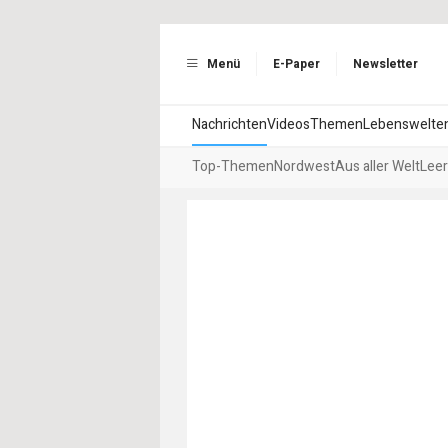
Menü
E-Paper
Newsletter
Nachrichten
Videos
Themen
Lebenswelte
Top-Themen
Nordwest
Aus aller Welt
Leer