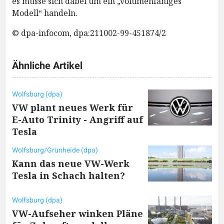
es müsse sich dabei um ein „volumenfähiges
Modell“ handeln.
© dpa-infocom, dpa:211002-99-451874/2
Ähnliche Artikel
Wolfsburg (dpa)
VW plant neues Werk für
E-Auto Trinity - Angriff auf
Tesla
Wolfsburg/Grünheide (dpa)
Kann das neue VW-Werk
Tesla in Schach halten?
Wolfsburg (dpa)
VW-Aufseher winken Pläne