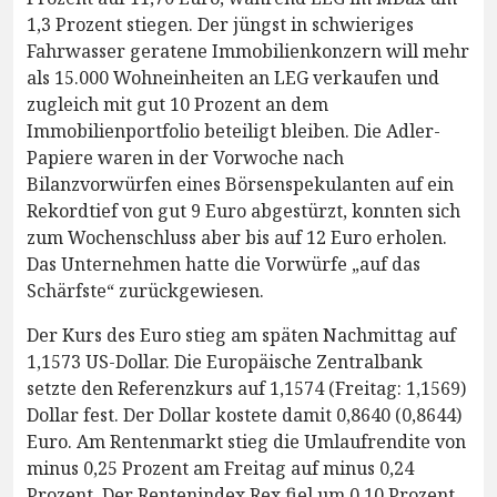
1,3 Prozent stiegen. Der jüngst in schwieriges
Fahrwasser geratene Immobilienkonzern will mehr
als 15.000 Wohneinheiten an LEG verkaufen und
zugleich mit gut 10 Prozent an dem
Immobilienportfolio beteiligt bleiben. Die Adler-
Papiere waren in der Vorwoche nach
Bilanzvorwürfen eines Börsenspekulanten auf ein
Rekordtief von gut 9 Euro abgestürzt, konnten sich
zum Wochenschluss aber bis auf 12 Euro erholen.
Das Unternehmen hatte die Vorwürfe „auf das
Schärfste“ zurückgewiesen.
Der Kurs des Euro stieg am späten Nachmittag auf
1,1573 US-Dollar. Die Europäische Zentralbank
setzte den Referenzkurs auf 1,1574 (Freitag: 1,1569)
Dollar fest. Der Dollar kostete damit 0,8640 (0,8644)
Euro. Am Rentenmarkt stieg die Umlaufrendite von
minus 0,25 Prozent am Freitag auf minus 0,24
Prozent. Der Rentenindex Rex fiel um 0,10 Prozent