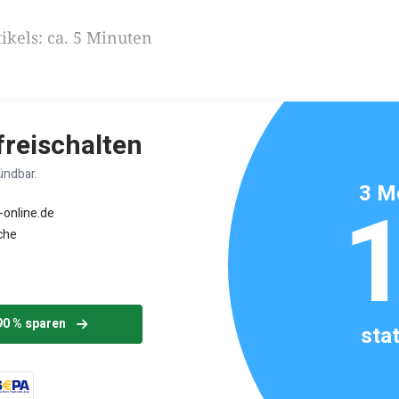
ikels: ca. 5 Minuten
 freischalten
ündbar.
3 M
-online.de
che
90 % sparen
sta