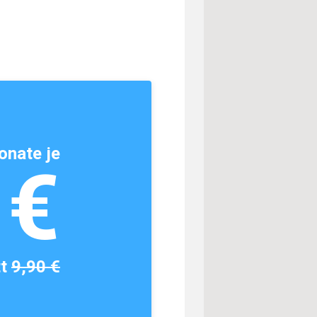
onate je
1€
tt
9,90 €