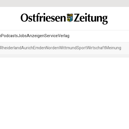
n
Podcasts
Jobs
Anzeigen
Service
Verlag
Rheiderland
Aurich
Emden
Norden
Wittmund
Sport
Wirtschaft
Meinung