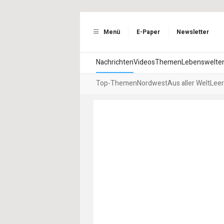
Menü
E-Paper
Newsletter
Nachrichten
Videos
Themen
Lebenswelte
Top-Themen
Nordwest
Aus aller Welt
Leer