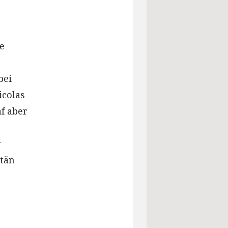
ie
bei
icolas
af aber
r
itän