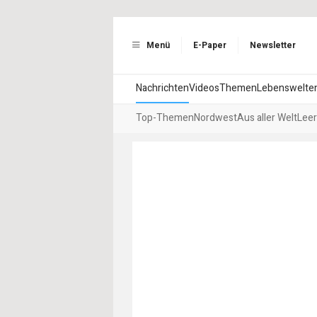
Menü
E-Paper
Newsletter
Nachrichten
Videos
Themen
Lebenswelte
Top-Themen
Nordwest
Aus aller Welt
Leer