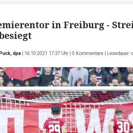
emierentor in Freiburg - Stre
besiegt
 Puck, dpa
|
16.10.2021 17:37 Uhr
|
0
Kommentare
|
Lesedauer: c