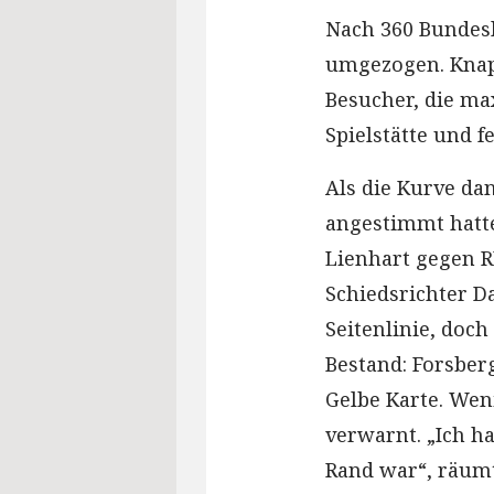
Nach 360 Bundesl
umgezogen. Knapp
Besucher, die max
Spielstätte und f
Als die Kurve dan
angestimmt hatte
Lienhart gegen 
Schiedsrichter Da
Seitenlinie, doc
Bestand: Forsber
Gelbe Karte. Wen
verwarnt. „Ich h
Rand war“, räumt