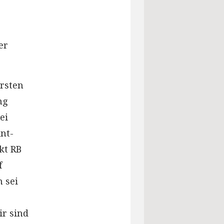
er
ersten
ng
ei
nt-
kt RB
f
 sei
ir sind