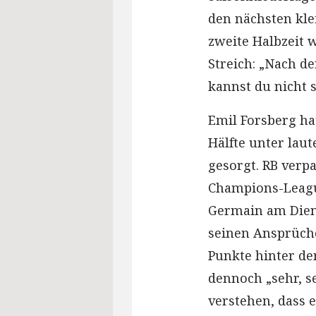
den nächsten kle
zweite Halbzeit 
Streich: „Nach d
kannst du nicht s
Emil Forsberg hat
Hälfte unter laut
gesorgt. RB verpa
Champions-League
Germain am Diens
seinen Ansprüche
Punkte hinter de
dennoch „sehr, se
verstehen, dass 