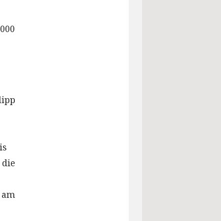
r
.000
lipp
is
 die
d am