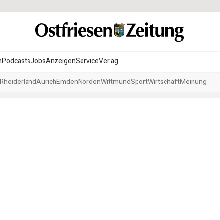
n
Podcasts
Jobs
Anzeigen
Service
Verlag
Rheiderland
Aurich
Emden
Norden
Wittmund
Sport
Wirtschaft
Meinung