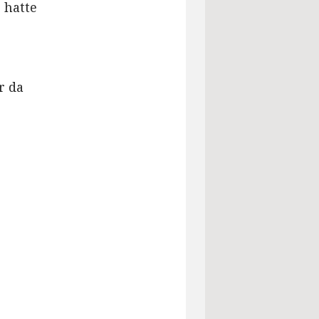
 hatte
r da