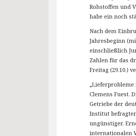
Rohstoffen und V
habe ein noch st
Nach dem Einbru
Jahresbeginn (min
einschließlich Ju
Zahlen für das dr
Freitag (29.10.) v
„Lieferprobleme 
Clemens Fuest. Di
Getriebe der deu
Institut befragt
ungünstiger. Ern
internationalen