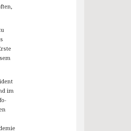
ften,
zu
is
Erste
iesem
ident
and im
fo-
ten
ndemie