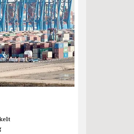
kelt
g