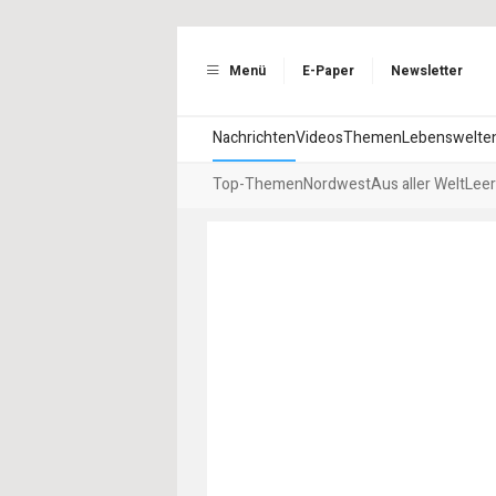
Menü
E-Paper
Newsletter
Nachrichten
Videos
Themen
Lebenswelte
Top-Themen
Nordwest
Aus aller Welt
Leer