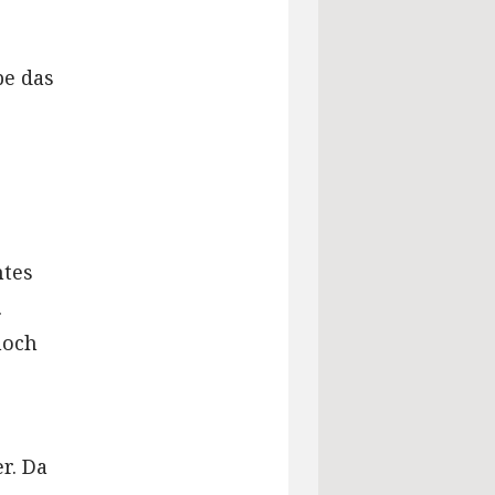
be das
mtes
.
noch
r. Da