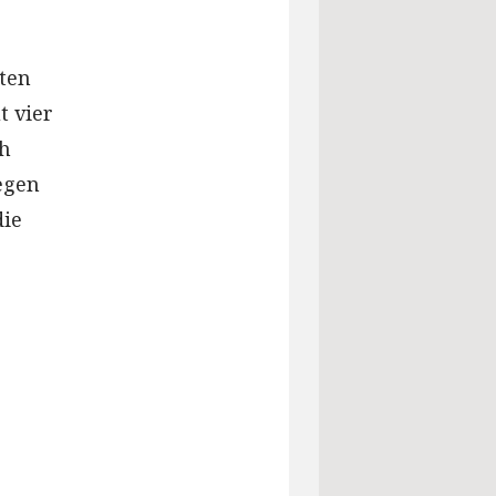
ten
t vier
ch
egen
die