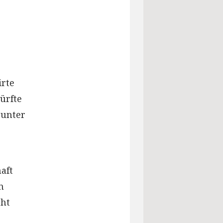
irte
ürfte
 unter
aft
n
cht