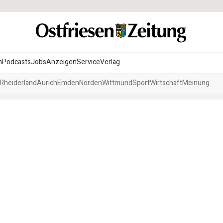
n
Podcasts
Jobs
Anzeigen
Service
Verlag
Rheiderland
Aurich
Emden
Norden
Wittmund
Sport
Wirtschaft
Meinung