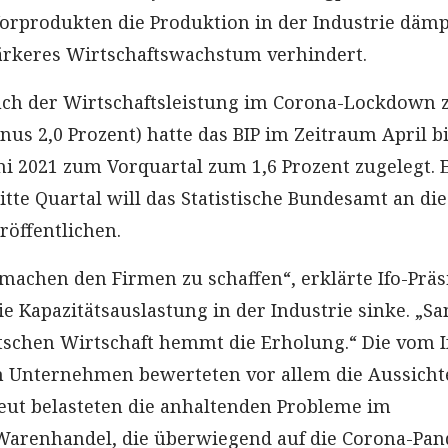
orprodukten die Produktion in der Industrie dämp
ärkeres Wirtschaftswachstum verhindert.
ch der Wirtschaftsleistung im Corona-Lockdown 
us 2,0 Prozent) hatte das BIP im Zeitraum April b
ni 2021 zum Vorquartal zum 1,6 Prozent zugelegt. 
itte Quartal will das Statistische Bundesamt an d
eröffentlichen.
machen den Firmen zu schaffen“, erklärte Ifo-Präs
e Kapazitätsauslastung in der Industrie sinke. „S
tschen Wirtschaft hemmt die Erholung.“ Die vom I
en Unternehmen bewerteten vor allem die Aussich
eut belasteten die anhaltenden Probleme im
 Warenhandel, die überwiegend auf die Corona-Pa