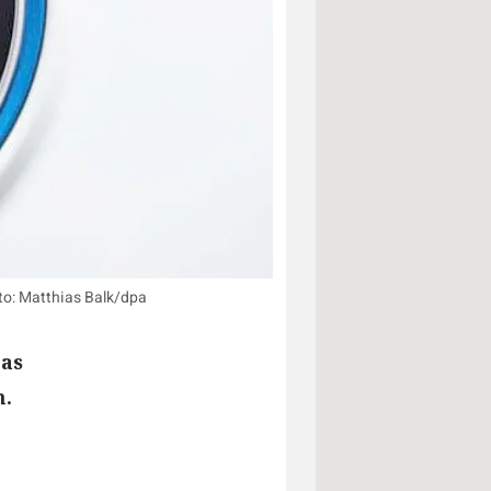
to: Matthias Balk/dpa
Das
n.