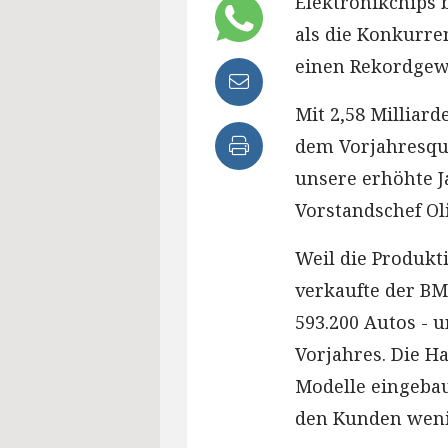
Elektronikchips 
als die Konkurre
einen Rekordgewi
Mit 2,58 Milliard
dem Vorjahresqua
unsere erhöhte J
Vorstandschef Ol
Weil die Produkt
verkaufte der B
593.200 Autos - 
Vorjahres. Die Ha
Modelle eingeba
den Kunden weni