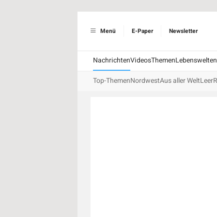
Menü
E-Paper
Newsletter
Nachrichten
Videos
Themen
Lebenswelten
Top-Themen
Nordwest
Aus aller Welt
Leer
R