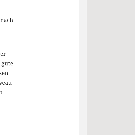
 nach
der
 gute
hsen
iveau
b