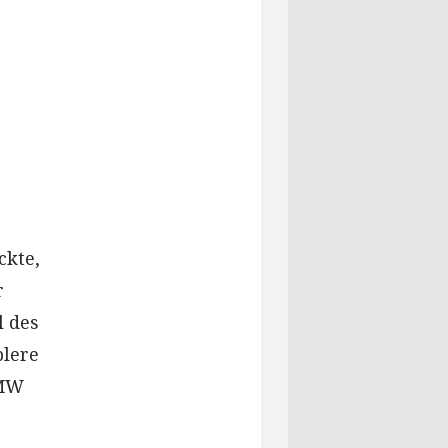
ckte,
r
l des
blere
BMW