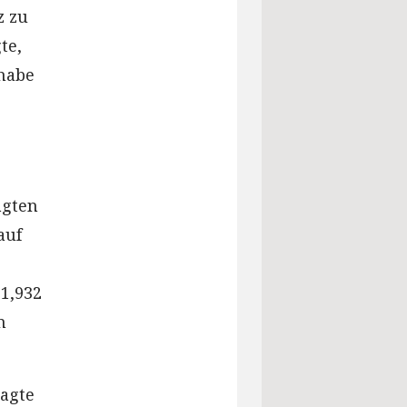
z zu
te,
 habe
ägten
auf
1,932
m
agte