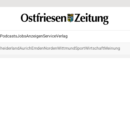
Podcasts
Jobs
Anzeigen
Service
Verlag
heiderland
Aurich
Emden
Norden
Wittmund
Sport
Wirtschaft
Meinung