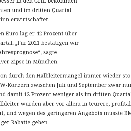
besser in den Griff bekommen
nten und im dritten Quartal
nn erwirtschaftet.
en Euro lag er 42 Prozent über
rtal. „Für 2021 bestätigen wir
ahresprognose“, sagte
iver Zipse in München.
ion durch den Halbleitermangel immer wieder sto
MW-Konzern zwischen Juli und September zwar nu
und damit 12 Prozent weniger als im dritten Quarta
lbleiter wurden aber vor allem in teurere, profita
ut, und wegen des geringeren Angebots musste 
ger Rabatte geben.