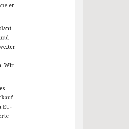
hne er
plant
 und
weiter
n. Wir
es
rkauf
n EU-
erte