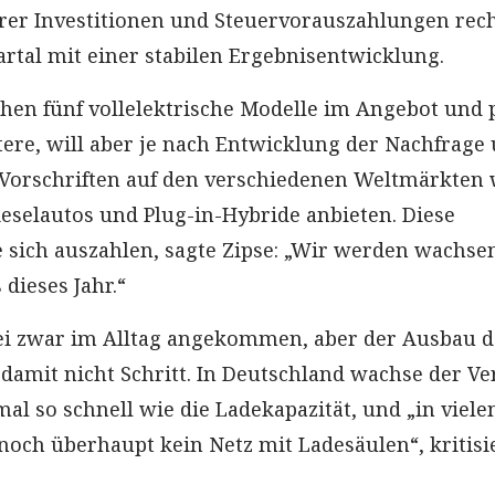
erer Investitionen und Steuervorauszahlungen rec
artal mit einer stabilen Ergebnisentwicklung.
en fünf vollelektrische Modelle im Angebot und 
itere, will aber je nach Entwicklung der Nachfrage
 Vorschriften auf den verschiedenen Weltmärkten 
ieselautos und Plug-in-Hybride anbieten. Diese
de sich auszahlen, sagte Zipse: „Wir werden wachse
 dieses Jahr.“
sei zwar im Alltag angekommen, aber der Ausbau d
 damit nicht Schritt. In Deutschland wachse der Ve
al so schnell wie die Ladekapazität, und „in viele
 noch überhaupt kein Netz mit Ladesäulen“, kritisi