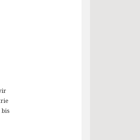
wir
trie
 bis