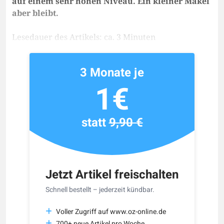
auf einem sehr hohen Niveau. Ein kleiner Makel
aber bleibt.
Lesedauer des Artikels: ca. 3 Minuten
3 Monate je
1€
statt
9,90 €
Jetzt Artikel freischalten
Schnell bestellt – jederzeit kündbar.
Voller Zugriff auf www.oz-online.de
700+ neue Artikel pro Woche