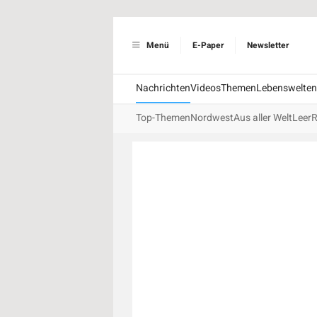
Menü
E-Paper
Newsletter
Nachrichten
Videos
Themen
Lebenswelten
Top-Themen
Nordwest
Aus aller Welt
Leer
R