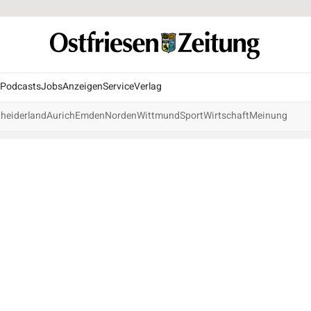
Podcasts
Jobs
Anzeigen
Service
Verlag
heiderland
Aurich
Emden
Norden
Wittmund
Sport
Wirtschaft
Meinung