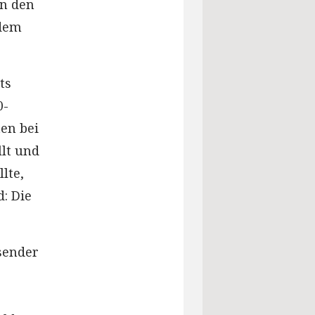
in den
 dem
ts
0-
ten bei
llt und
lte,
: Die
sender