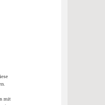
iese
en.
n mit