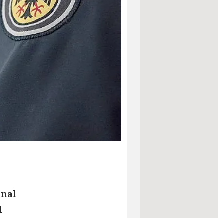
onal
l