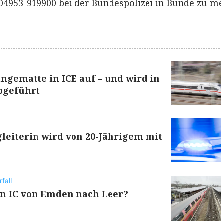
953-919900 bei der Bundespolizei in Bunde zu m
gematte in ICE auf – und wird in
bgeführt
leiterin wird von 20-Jährigem mit
fall
en IC von Emden nach Leer?