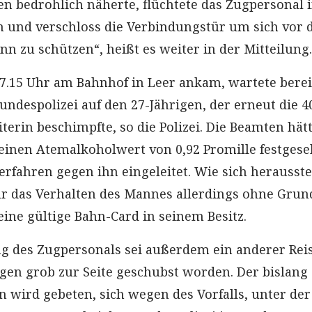
n bedrohlich näherte, flüchtete das Zugpersonal 
 und verschloss die Verbindungstür um sich vor
nn zu schützen“, heißt es weiter in der Mitteilung.
7.15 Uhr am Bahnhof in Leer ankam, wartete berei
Bundespolizei auf den 27-Jährigen, der erneut die 4
terin beschimpfte, so die Polizei. Die Beamten hät
einen Atemalkoholwert von 0,92 Promille festgese
rfahren gegen ihn eingeleitet. Wie sich herausstel
r das Verhalten des Mannes allerdings ohne Grund
ine gültige Bahn-Card in seinem Besitz.
ng des Zugpersonals sei außerdem ein anderer Rei
gen grob zur Seite geschubst worden. Der bislang
wird gebeten, sich wegen des Vorfalls, unter der