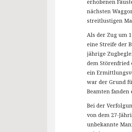
erhobenen Fäuste
nächsten Waggon
streitlustigen Ma
Als der Zug um 1
eine Streife der 
jährige Zugbeglei
dem Störenfried 
ein Ermittlungsve
war der Grund fü
Beamten fanden e
Bei der Verfolgu
von dem 27-Jähri
unbekannte Mann 