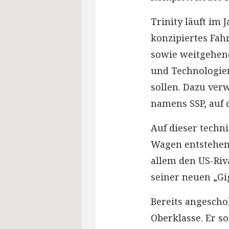
Trinity läuft im 
konzipiertes Fah
sowie weitgehen
und Technologie
sollen. Dazu ver
namens SSP, auf 
Auf dieser techn
Wagen entstehen
allem den US-Riva
seiner neuen „Gig
Bereits angescho
Oberklasse. Er s