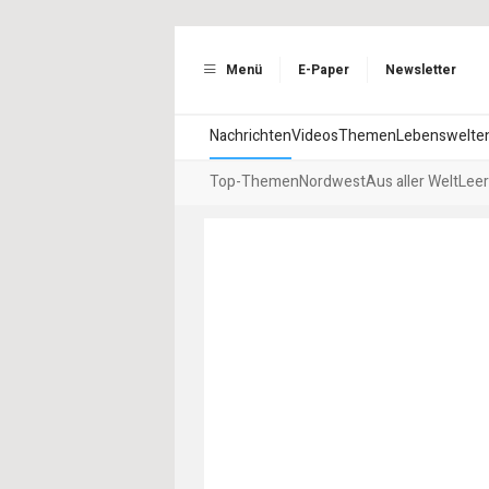
Menü
E-Paper
Newsletter
Nachrichten
Videos
Themen
Lebenswelte
Top-Themen
Nordwest
Aus aller Welt
Leer