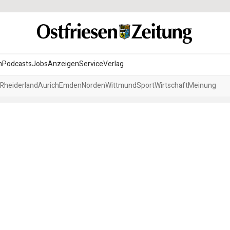
n
Podcasts
Jobs
Anzeigen
Service
Verlag
Rheiderland
Aurich
Emden
Norden
Wittmund
Sport
Wirtschaft
Meinung