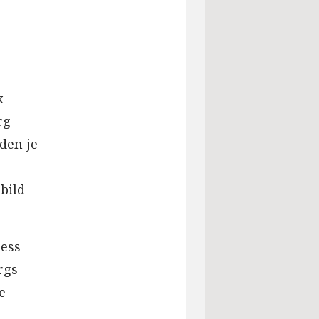
k
rg
den je
bild
iess
rgs
e