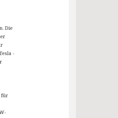
n. Die
der
ür
Tesla -
r
 für
VW-