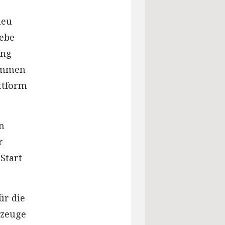
neu
iebe
ung
kommen
ttform
n
r
Start
ür die
rzeuge