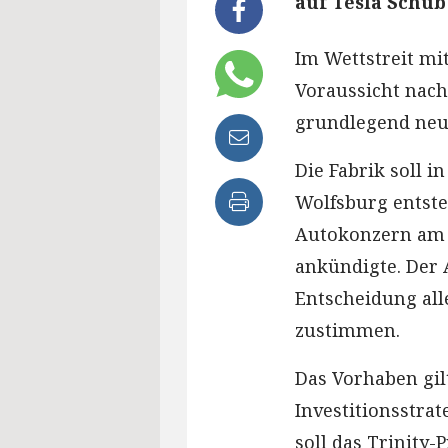
auf Tesla Schub
Im Wettstreit mit
Voraussicht nach
grundlegend neue
Die Fabrik soll i
Wolfsburg entste
Autokonzern am 
ankündigte. Der 
Entscheidung all
zustimmen.
Das Vorhaben gil
Investitionsstra
soll das Trinity-