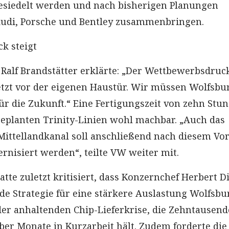
esiedelt werden und nach bisherigen Planungen
Audi, Porsche und Bentley zusammenbringen.
k steigt
alf Brandstätter erklärte: „Der Wettbewerbsdruc
uletzt vor der eigenen Haustür. Wir müssen Wolfsbu
für die Zukunft.“ Eine Fertigungszeit von zehn Stun
geplanten Trinity-Linien wohl machbar. „Auch das
ttellandkanal soll anschließend nach diesem Vor
rnisiert werden“, teilte VW weiter mit.
atte zuletzt kritisiert, dass Konzernchef Herbert D
de Strategie für eine stärkere Auslastung Wolfsbu
der anhaltenden Chip-Lieferkrise, die Zehntausend
ber Monate in Kurzarbeit hält. Zudem forderte die