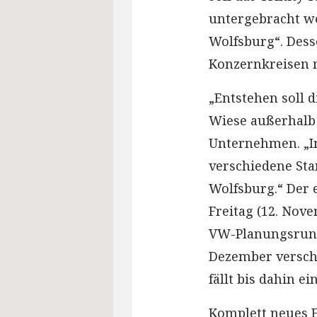
untergebracht we
Wolfsburg“. Des
Konzernkreisen m
„Entstehen soll 
Wiese außerhalb 
Unternehmen. „I
verschiedene St
Wolfsburg.“ Der 
Freitag (12. Nov
VW-Planungsrund
Dezember versch
fällt bis dahin e
Komplett neues 