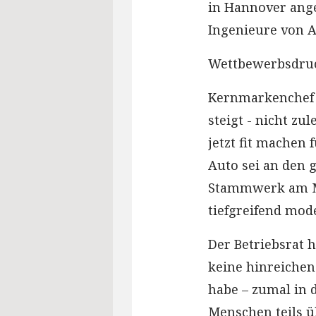
in Hannover ang
Ingenieure von 
Wettbewerbsdruc
Kernmarkenchef R
steigt - nicht z
jetzt fit machen 
Auto sei an den 
Stammwerk am Mi
tiefgreifend mode
Der Betriebsrat h
keine hinreichen
habe – zumal in 
Menschen teils ü