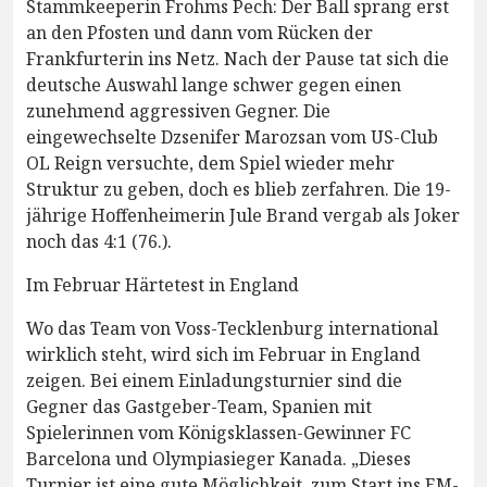
Stammkeeperin Frohms Pech: Der Ball sprang erst
an den Pfosten und dann vom Rücken der
Frankfurterin ins Netz. Nach der Pause tat sich die
deutsche Auswahl lange schwer gegen einen
zunehmend aggressiven Gegner. Die
eingewechselte Dzsenifer Marozsan vom US-Club
OL Reign versuchte, dem Spiel wieder mehr
Struktur zu geben, doch es blieb zerfahren. Die 19-
jährige Hoffenheimerin Jule Brand vergab als Joker
noch das 4:1 (76.).
Im Februar Härtetest in England
Wo das Team von Voss-Tecklenburg international
wirklich steht, wird sich im Februar in England
zeigen. Bei einem Einladungsturnier sind die
Gegner das Gastgeber-Team, Spanien mit
Spielerinnen vom Königsklassen-Gewinner FC
Barcelona und Olympiasieger Kanada. „Dieses
Turnier ist eine gute Möglichkeit, zum Start ins EM-