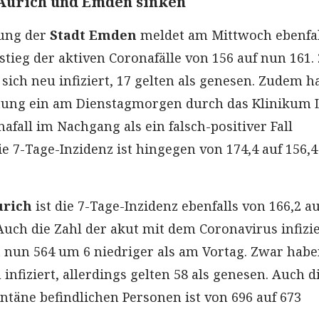
 Aurich und Emden sinken
tung der
Stadt Emden
meldet am Mittwoch ebenfal
tieg der aktiven Coronafälle von 156 auf nun 161.
ich neu infiziert, 17 gelten als genesen. Zudem ha
ltung ein am Dienstagmorgen durch das Klinikum 
fall im Nachgang als ein falsch-positiver Fall
ie 7-Tage-Inzidenz ist hingegen von 174,4 auf 156,4
urich
ist die 7-Tage-Inzidenz ebenfalls von 166,2 au
Auch die Zahl der akut mit dem Coronavirus infizi
 nun 564 um 6 niedriger als am Vortag. Zwar habe
nfiziert, allerdings gelten 58 als genesen. Auch d
ntäne befindlichen Personen ist von 696 auf 673