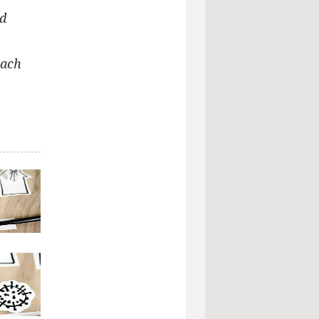
rd
nach