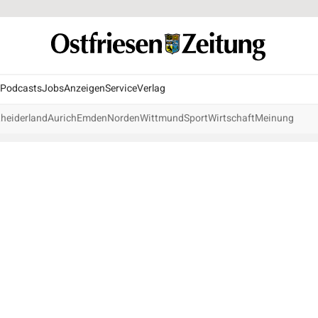
Podcasts
Jobs
Anzeigen
Service
Verlag
heiderland
Aurich
Emden
Norden
Wittmund
Sport
Wirtschaft
Meinung