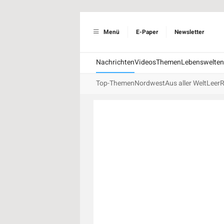
Menü
E-Paper
Newsletter
Nachrichten
Videos
Themen
Lebenswelten
Top-Themen
Nordwest
Aus aller Welt
Leer
R