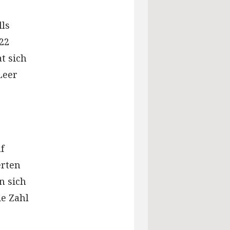
ls
 22
t sich
Leer
f
erten
n sich
ie Zahl