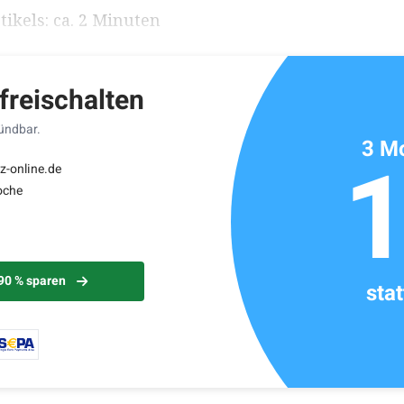
ikels: ca. 2 Minuten
 freischalten
kündbar.
3 Mo
z-online.de
oche
 90 % sparen
sta