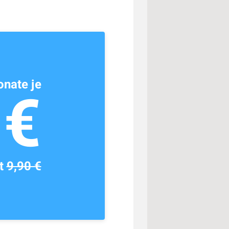
nate je
1€
tt
9,90 €