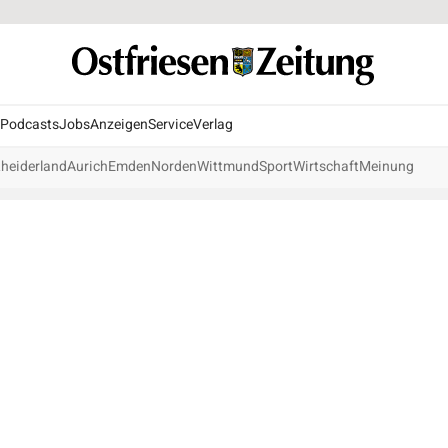
Podcasts
Jobs
Anzeigen
Service
Verlag
heiderland
Aurich
Emden
Norden
Wittmund
Sport
Wirtschaft
Meinung