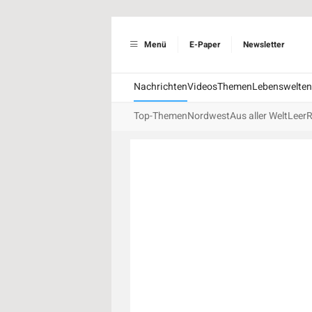
Menü
E-Paper
Newsletter
Nachrichten
Videos
Themen
Lebenswelten
Top-Themen
Nordwest
Aus aller Welt
Leer
R