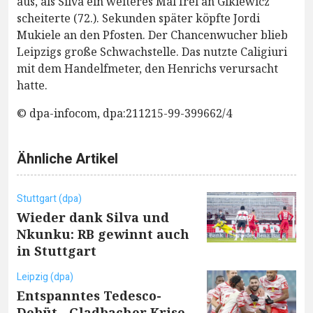
aus, als Silva ein weiteres Mal frei an Gikiewicz
scheiterte (72.). Sekunden später köpfte Jordi
Mukiele an den Pfosten. Der Chancenwucher blieb
Leipzigs große Schwachstelle. Das nutzte Caligiuri
mit dem Handelfmeter, den Henrichs verursacht
hatte.
© dpa-infocom, dpa:211215-99-399662/4
Ähnliche Artikel
Stuttgart (dpa)
Wieder dank Silva und
Nkunku: RB gewinnt auch
in Stuttgart
Leipzig (dpa)
Entspanntes Tedesco-
Debüt - Gladbacher Krise