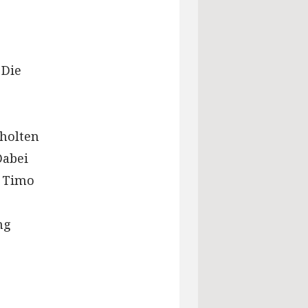
 Die
 holten
Dabei
n Timo
ng