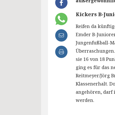
außergewöhnlic
Kickers B-Jun
Reifen da künfti
Emder B-Junioren
Jungenfußball-Ma
Überraschungen. 
sie 16 von 18 Pu
ging es für das
Reitmeyer/Jörg B
Klassenerhalt. D
angehören, darf
werden.