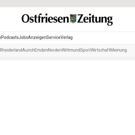
n
Podcasts
Jobs
Anzeigen
Service
Verlag
Rheiderland
Aurich
Emden
Norden
Wittmund
Sport
Wirtschaft
Meinung