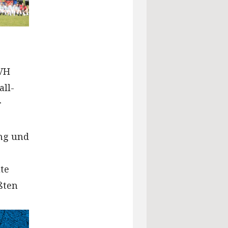
SVH
all-
r
ng und
te
ßten