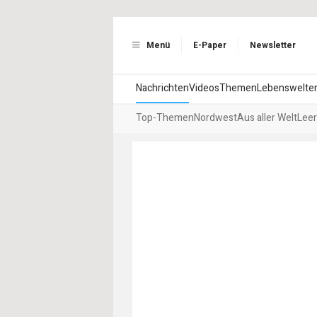
Menü
E-Paper
Newsletter
Nachrichten
Videos
Themen
Lebenswelte
Top-Themen
Nordwest
Aus aller Welt
Leer