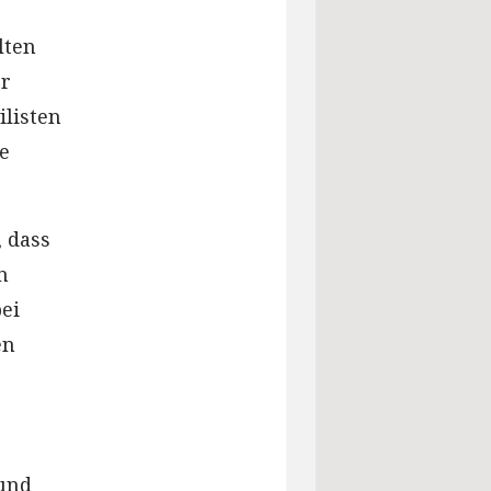
lten
er
ilisten
te
, dass
n
ei
en
 und