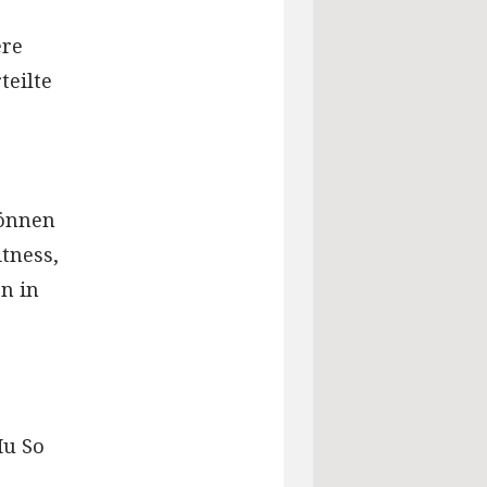
ere
teilte
können
tness,
n in
Mu So