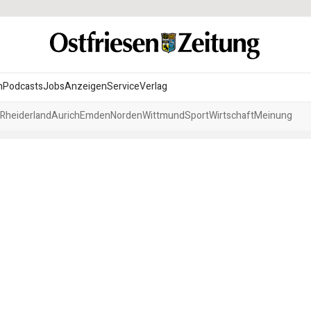
n
Podcasts
Jobs
Anzeigen
Service
Verlag
Rheiderland
Aurich
Emden
Norden
Wittmund
Sport
Wirtschaft
Meinung