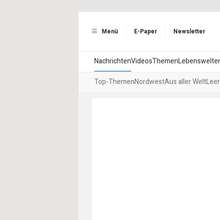
Menü
E-Paper
Newsletter
Nachrichten
Videos
Themen
Lebenswelte
Top-Themen
Nordwest
Aus aller Welt
Leer