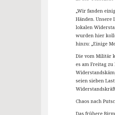
„Wir fanden eini
Händen. Unsere L
lokalen Widersta
wurden hier kolle
hinzu: „Einige M
Die vom Militär k
es am Freitag zu
Widerstandskämp
seien sieben Last
Widerstandskräf
Chaos nach Puts
Das frühere Birm