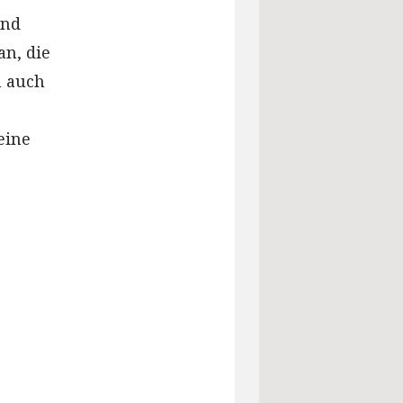
und
an, die
n auch
eine