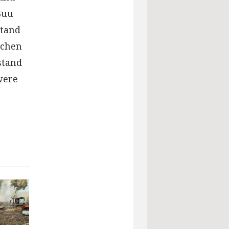
Suu
stand
schen
stand
were