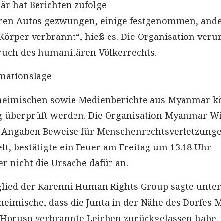
itär hat Berichten zufolge
ren Autos gezwungen, einige festgenommen, and
Körper verbrannt“, hieß es. Die Organisation verur
Bruch des humanitären Völkerrechts.
mationslage
nheimischen sowie Medienberichte aus Myanmar 
g überprüft werden. Die Organisation Myanmar Wi
n Angaben Beweise für Menschenrechtsverletzunge
, bestätigte ein Feuer am Freitag um 13.18 Uhr
ber nicht die Ursache dafür an.
glied der Karenni Human Rights Group sagte unter
heimische, dass die Junta in der Nähe des Dorfes 
 Hpruso verbrannte Leichen zurückgelassen habe.