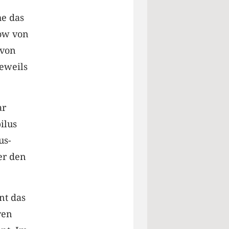
he das
kow von
 von
eweils
ar
ilus
us-
er den
nt das
ven