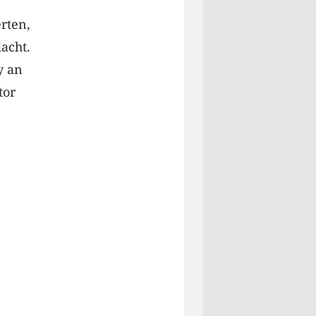
rten,
acht.
y an
tor