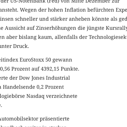
l der US-Notenbank (Fed) von Mitte Dezember zur
ansteht. Wegen der hohen Inflation befürchten Expe
Zinsen schneller und stärker anheben könnte als ged
e Aussicht auf Zinserhöhungen die jüngste Kursrall
n aber bislang kaum, allenfalls der Technologiesek
unter Druck.
itindex EuroStoxx 50 gewann
0,56 Prozent auf 4392,15 Punkte.
rte der Dow Jones Industrial
 Handelsende 0,2 Prozent
ologiebörse Nasdaq verzeichnete
.
Automobilsektor präsentierte