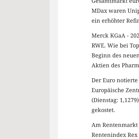
Gesamtmarkt euro
MDax waren Uniper
ein erhöhter Ref
Merck KGaA - 2021
RWE. Wie bei Topw
Beginn des neuen
Aktien des Pharma
Der Euro notierte
Europäische Zent
(Dienstag: 1,1279)
gekostet.
Am Rentenmarkt b
Rentenindex Rex 