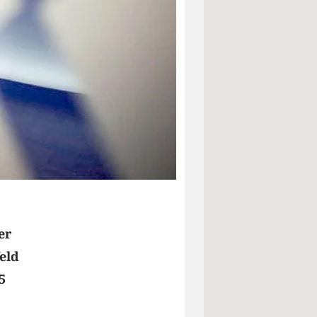
er
eld
5