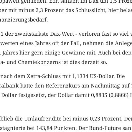
paweit gemieden. Eon sanken im Dax um 1,5 Proze
 mit minus 2,3 Prozent das Schlusslicht, hier bela
inanzierungsbedarf.
 der zweitstärkste Dax-Wert - verloren fast so viel 
erten eines Jahres oft der Fall, nehmen die Anleg
 Jahres hier gern einige Gewinne mit. Auch bei den
- und Chemiekonzerns ist dies derzeit so.
 nach dem Xetra-Schluss mit 1,1334 US-Dollar. Die
ralbank hatte den Referenzkurs am Nachmittag auf 
 Dollar festgesetzt, der Dollar damit 0,8835 (0,8866) 
lieb die Umlaufrendite bei minus 0,23 Prozent. De
stagnierte bei 143,84 Punkten. Der Bund-Future san