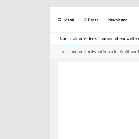
Menü
E-Paper
Newsletter
Nachrichten
Videos
Themen
Lebenswelten
Top-Themen
Nordwest
Aus aller Welt
Leer
R