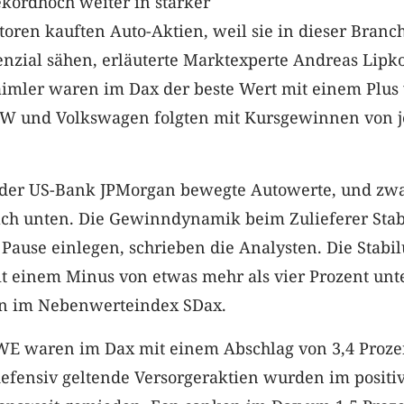
kordhoch weiter in starker
toren kauften Auto-Aktien, weil sie in dieser Branc
enzial sähen, erläuterte Marktexperte Andreas Lip
aimler waren im Dax der beste Wert mit einem Plus
MW und Volkswagen folgten mit Kursgewinnen von j
 der US-Bank JPMorgan bewegte Autowerte, und zw
ch unten. Die Gewinndynamik beim Zulieferer Stab
 Pause einlegen, schrieben die Analysten. Die Stabil
t einem Minus von etwas mehr als vier Prozent unt
rn im Nebenwerteindex SDax.
WE waren im Dax mit einem Abschlag von 3,4 Proze
 defensiv geltende Versorgeraktien wurden im positi