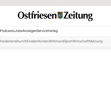
Podcasts
Jobs
Anzeigen
Service
Verlag
heiderland
Aurich
Emden
Norden
Wittmund
Sport
Wirtschaft
Meinung