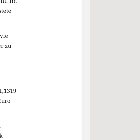
nt. Im
stete
wie
er zu
1,1319
Euro
r
k