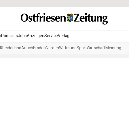
n
Podcasts
Jobs
Anzeigen
Service
Verlag
Rheiderland
Aurich
Emden
Norden
Wittmund
Sport
Wirtschaft
Meinung