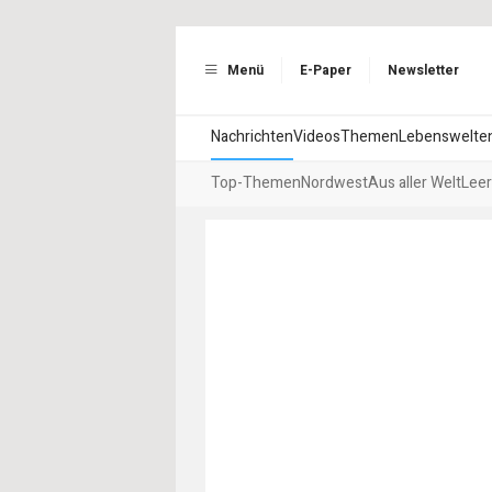
Menü
E-Paper
Newsletter
Nachrichten
Videos
Themen
Lebenswelte
Top-Themen
Nordwest
Aus aller Welt
Leer