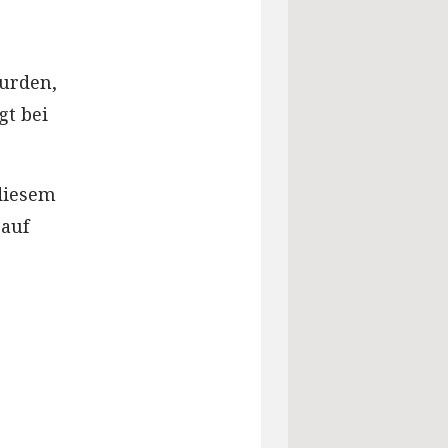
urden,
gt bei
diesem
 auf